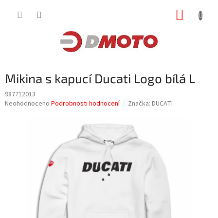
Přejít
NÁKUP
na
obsah
KOŠÍK
Mikina s kapucí Ducati Logo bílá L
987712013
Průměrné
Neohodnoceno
Podrobnosti hodnocení
Značka:
DUCATI
hodnocení
produktu
je
0,0
z
5
hvězdiček.