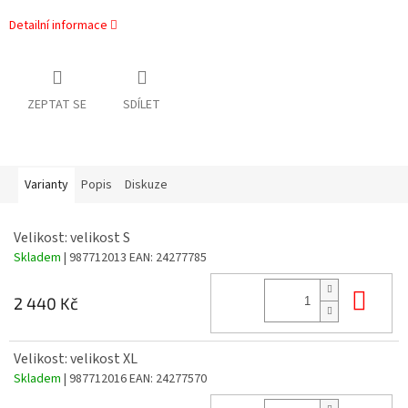
Detailní informace
ZEPTAT SE
SDÍLET
Varianty
Popis
Diskuze
Velikost: velikost S
Skladem
| 987712013
EAN:
24277785
Do 
2 440 Kč
Velikost: velikost XL
Skladem
| 987712016
EAN:
24277570