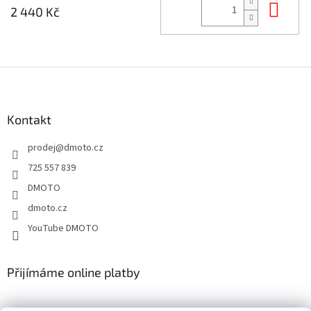
Do 
2 440 Kč
Z
á
p
a
Kontakt
t
prodej
@
dmoto.cz
í
725 557 839
DMOTO
dmoto.cz
YouTube DMOTO
Přijímáme online platby