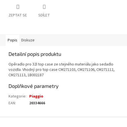
ZEPTAT SE
SDÍLET
Popis
Diskuze
Detailní popis produktu
Opěradlo pro 32l top case ze stejného materiálu jako sedadlo
vozidla. Vhodný pro top case CM271103, CM271106, CM271112,
CM271113, 1B002187
Doplňkové parametry
Kategorie
:
Piaggio
EAN
:
20334666
Z
á