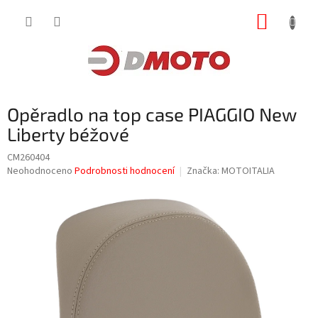
Přejít
NÁKUP
na
obsah
KOŠÍK
Opěradlo na top case PIAGGIO New
Liberty béžové
CM260404
Průměrné
Neohodnoceno
Podrobnosti hodnocení
Značka:
MOTOITALIA
hodnocení
produktu
je
0,0
z
5
hvězdiček.