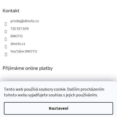
p
a
Kontakt
t
prodej
@
dmoto.cz
í
725 557 839
DMOTO
dmoto.cz
YouTube DMOTO
Přijímáme online platby
Tento web používá soubory cookie. Dalším procházením
tohoto webu vyjadřujete souhlas s jejich používáním.
Nastavení
Vytvořil Shoptet