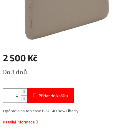
2 500 Kč
Měrná
Do 3 dnů
cena:
Přidat do košíku
Opěradlo na top case PIAGGIO New Liberty
Detailní informace