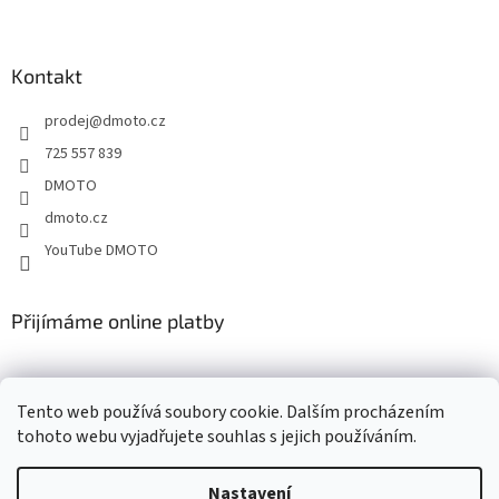
Z
á
p
a
Kontakt
t
prodej
@
dmoto.cz
í
725 557 839
DMOTO
dmoto.cz
YouTube DMOTO
Přijímáme online platby
Tento web používá soubory cookie. Dalším procházením
tohoto webu vyjadřujete souhlas s jejich používáním.
Nastavení