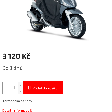
3 120 Kč
Měrná
Do 3 dnů
cena:
Přidat do košíku
Termodeka na nohy
Detailní informace