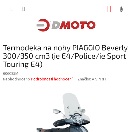
Přejít
NÁKUP
na
obsah
KOŠÍK
Termodeka na nohy PIAGGIO Beverly
300/350 cm3 (ie E4/Police/ie Sport
Touring E4)
606095M
Průměrné
Neohodnoceno
Podrobnosti hodnocení
Značka:
A SPIRIT
hodnocení
produktu
je
0,0
z
5
hvězdiček.