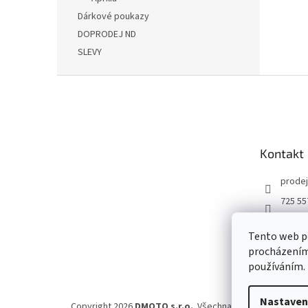
Dárkové poukazy
DOPRODEJ ND
SLEVY
Z
á
p
a
t
Kontakt
í
prodej
725 55
DMOT
Tento web po
dmoto
procházením 
YouTu
používáním.
Nastaven
Copyright 2026
DMOTO s.r.o.
. Všechna práva vyhrazena.