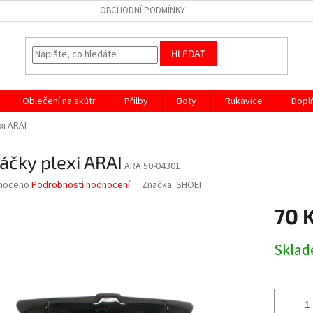
OBCHODNÍ PODMÍNKY
HLEDAT
Oblečení na skútr
Přilby
Boty
Rukavice
Dopl
xi ARAI
áčky plexi ARAI
ARA 50-04301
né
noceno
Podrobnosti hodnocení
Značka:
SHOEI
ní
70 
u
Měrná
Skla
cena:
ek.