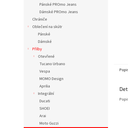
n
Pánské PROmo Jeans
e
Dámské PROmo Jeans
l
Chrániče
Oblečení na skútr
Pánské
Dámské
Přilby
Otevřené
Tucano Urbano
Popi
Vespa
MOMO Design
Aprilia
Det
Integrální
Popi
Ducati
SHOEI
Arai
Moto Guzzi