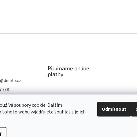
Přijímáme online
platby
@
dmoto.cz
7 839
O
užívá soubory cookie. Dalším
.cz
Odmítnout
tohoto webu vyjadřujete souhlas s jejich
be DMOTO
í