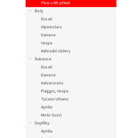
Plexi a ND přileb
Boty
Ducati
Alpinestars
Dainese
Vespa
Náhradní slidery
Rukavice
Ducati
Dainese
Halvarssons
Piaggio, Vespa
Tucano Urbano
Aprilia
Moto Guzzi
Doplňky
Aprilia