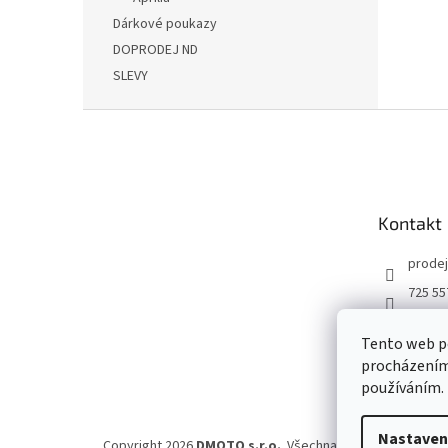
Dárkové poukazy
DOPRODEJ ND
SLEVY
Z
á
p
a
t
Kontakt
í
prodej
725 55
DMOT
Tento web po
dmoto
procházením 
YouTu
používáním.
Nastaven
Copyright 2026
DMOTO s.r.o.
. Všechna práva vyhrazena.