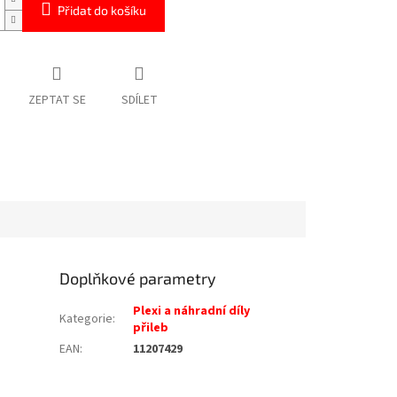
Přidat do košíku
ZEPTAT SE
SDÍLET
Doplňkové parametry
Plexi a náhradní díly
Kategorie
:
přileb
EAN
:
11207429