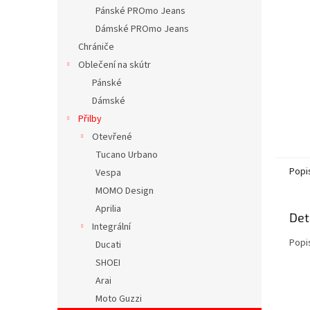
n
Pánské PROmo Jeans
e
Dámské PROmo Jeans
l
Chrániče
Oblečení na skútr
Pánské
Dámské
Přilby
Otevřené
Tucano Urbano
Popi
Vespa
MOMO Design
Aprilia
Det
Integrální
Popi
Ducati
SHOEI
Arai
Moto Guzzi