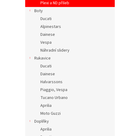
Plexi a ND přileb
Boty
Ducati
Alpinestars
Dainese
Vespa
Náhradní slidery
Rukavice
Ducati
Dainese
Halvarssons
Piaggio, Vespa
Tucano Urbano
Aprilia
Moto Guzzi
Doplňky
Aprilia