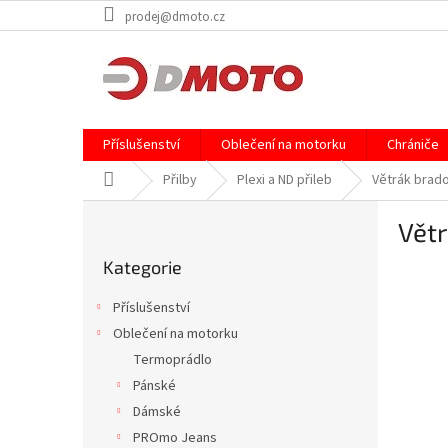
Přejít
prodej@dmoto.cz
na
obsah
Příslušenství
Oblečení na motorku
Chrániče
Domů
Přilby
Plexi a ND přileb
Větrák brad
P
Vět
o
Přeskočit
s
Kategorie
kategorie
Dopro
t
r
Příslušenství
a
Oblečení na motorku
n
Termoprádlo
n
í
Pánské
p
Dámské
a
PROmo Jeans