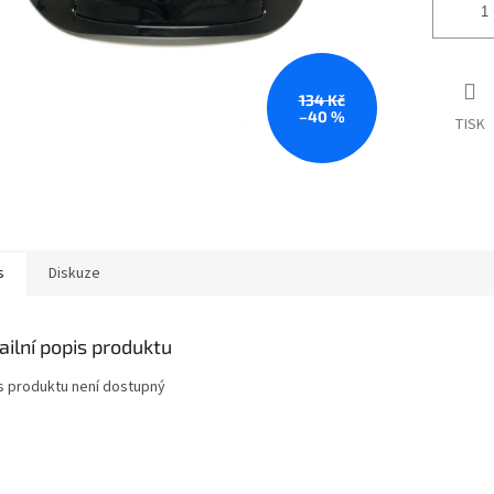
134 Kč
–40 %
TISK
s
Diskuze
ailní popis produktu
s produktu není dostupný