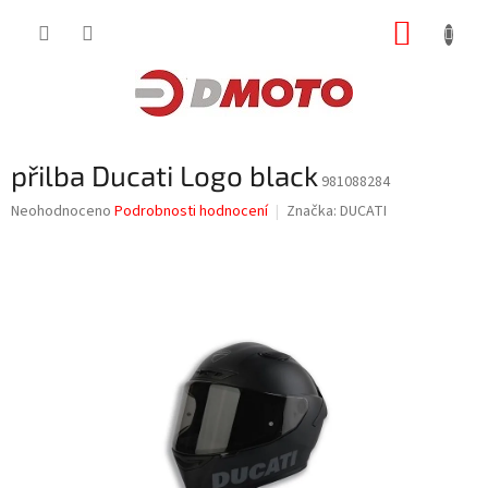
Přejít
NÁKUP
na
obsah
KOŠÍK
přilba Ducati Logo black
981088284
Průměrné
Neohodnoceno
Podrobnosti hodnocení
Značka:
DUCATI
hodnocení
produktu
je
0,0
z
5
hvězdiček.