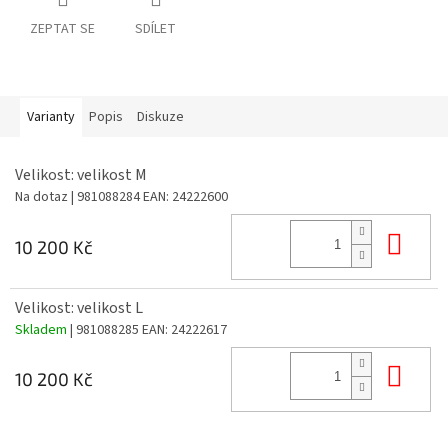
ZEPTAT SE
SDÍLET
Varianty
Popis
Diskuze
Velikost: velikost M
Na dotaz
| 981088284
EAN:
24222600
Do 
10 200 Kč
Velikost: velikost L
Skladem
| 981088285
EAN:
24222617
Do 
10 200 Kč