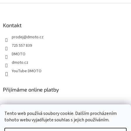
Z
á
p
a
Kontakt
t
prodej
@
dmoto.cz
í
725 557 839
DMOTO
dmoto.cz
YouTube DMOTO
Přijímáme online platby
Tento web používá soubory cookie. Dalším procházením
tohoto webu vyjadřujete souhlas s jejich používáním.