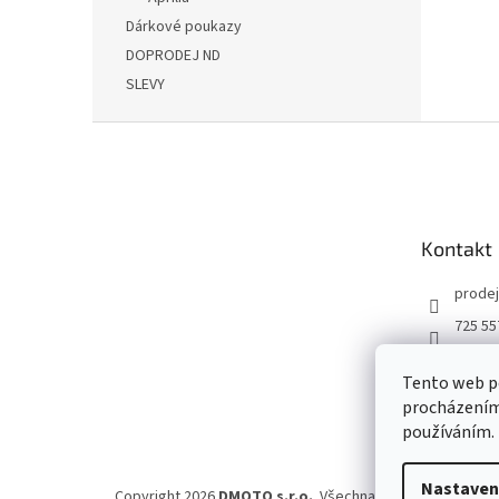
Dárkové poukazy
DOPRODEJ ND
SLEVY
Z
á
p
a
t
Kontakt
í
prodej
725 55
DMOT
Tento web po
dmoto
procházením 
YouTu
používáním.
Nastaven
Copyright 2026
DMOTO s.r.o.
. Všechna práva vyhrazena.