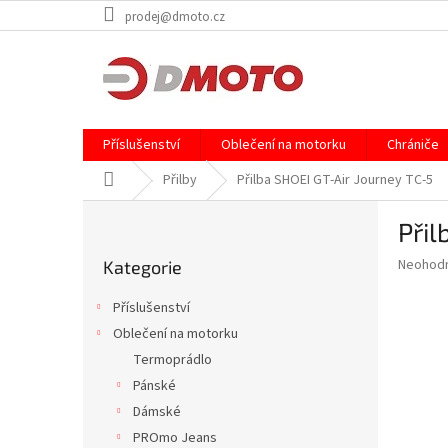
Přejít
prodej@dmoto.cz
na
obsah
Příslušenství
Oblečení na motorku
Chrániče
Domů
Přilby
Přilba SHOEI GT-Air Journey TC-5
P
Přil
o
Přeskočit
s
Průměr
Neohod
Kategorie
kategorie
t
hodnoce
r
produkt
Příslušenství
a
je
Oblečení na motorku
0,0
n
z
Termoprádlo
n
5
í
Pánské
hvězdič
p
Dámské
a
PROmo Jeans