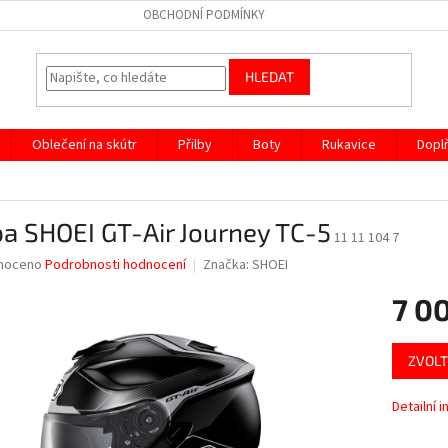
OBCHODNÍ PODMÍNKY
HLEDAT
Oblečení na skútr
Přilby
Boty
Rukavice
Dopl
ba SHOEI GT-Air Journey TC-5
11 11 104 7
né
noceno
Podrobnosti hodnocení
Značka:
SHOEI
ní
7 0
u
Měrná
ZVOLT
cena:
ek.
Detailní 