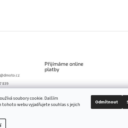
Přijímáme online
platby
@
dmoto.cz
7 839
O
užívá soubory cookie. Dalším
.cz
Odmítnout
tohoto webu vyjadřujete souhlas s jejich
be DMOTO
í