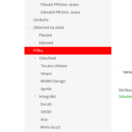
n
Pánské PROmo Jeans
e
Dámské PROmo Jeans
l
Chrániče
Oblečení na skútr
Pánské
Dámské
Přilby
Otevřené
Tucano Urbano
Varia
Vespa
MOMO Design
Aprilia
Veliko
Sklad
Integrální
Ducati
SHOEI
Arai
Moto Guzzi