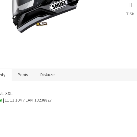
TISK
nty
Popis
Diskuze
st: XXL
em
| 11 11 104 7
EAN:
13238827