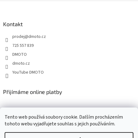
Z
á
p
a
Kontakt
t
prodej
@
dmoto.cz
í
725 557 839
DMOTO
dmoto.cz
YouTube DMOTO
Přijímáme online platby
Tento web používá soubory cookie. Dalším procházením
tohoto webu vyjadřujete souhlas s jejich používáním.