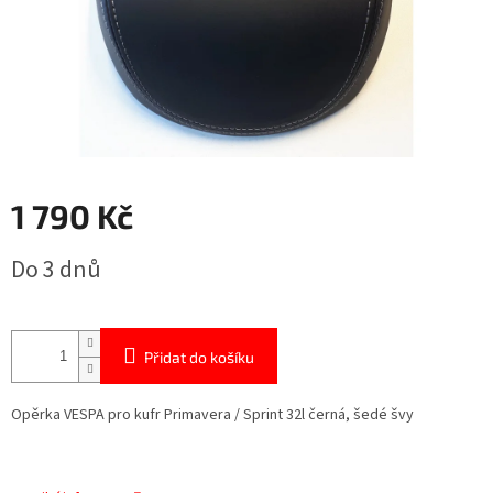
1 790 Kč
Měrná
Do 3 dnů
cena:
Přidat do košíku
Opěrka VESPA pro kufr Primavera / Sprint 32l černá, šedé švy