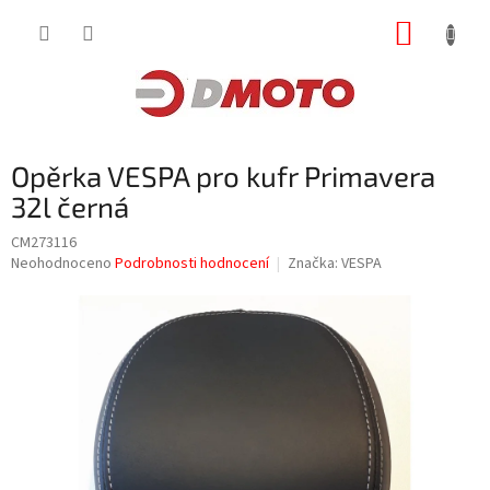
Přejít
NÁKUP
na
obsah
KOŠÍK
Opěrka VESPA pro kufr Primavera
32l černá
CM273116
Průměrné
Neohodnoceno
Podrobnosti hodnocení
Značka:
VESPA
hodnocení
produktu
je
0,0
z
5
hvězdiček.