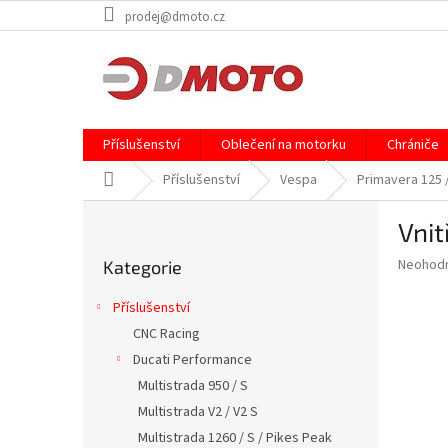
Přejít
prodej@dmoto.cz
na
obsah
Příslušenství
Oblečení na motorku
Chrániče
Domů
Příslušenství
Vespa
Primavera 125 /
P
Vnit
o
Přeskočit
s
Průměr
Neohod
Kategorie
kategorie
t
hodnoce
r
produkt
Příslušenství
a
je
CNC Racing
0,0
n
z
Ducati Performance
n
5
í
Multistrada 950 / S
hvězdič
p
Multistrada V2 / V2 S
a
Multistrada 1260 / S / Pikes Peak