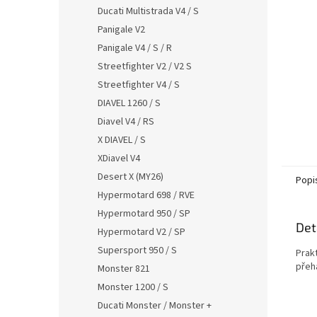
n
Ducati Multistrada V4 / S
e
Panigale V2
l
Panigale V4 / S / R
Streetfighter V2 / V2 S
Streetfighter V4 / S
DIAVEL 1260 / S
Diavel V4 / RS
X DIAVEL / S
XDiavel V4
Desert X (MY26)
Popi
Hypermotard 698 / RVE
Hypermotard 950 / SP
Det
Hypermotard V2 / SP
Supersport 950 / S
Prakt
přeh
Monster 821
Monster 1200 / S
Ducati Monster / Monster +