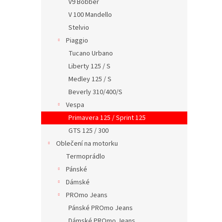
V9 Bobber
V 100 Mandello
Stelvio
Piaggio
Tucano Urbano
Liberty 125 / S
Medley 125 / S
Beverly 310/400/S
Vespa
Primavera 125 / Sprint 125
GTS 125 / 300
Oblečení na motorku
Termoprádlo
Pánské
Dámské
PROmo Jeans
Pánské PROmo Jeans
Dámské PROmo Jeans