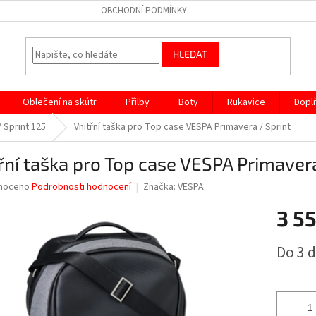
OBCHODNÍ PODMÍNKY
HLEDAT
Oblečení na skútr
Přilby
Boty
Rukavice
Dopl
 Sprint 125
Vnitřní taška pro Top case VESPA Primavera / Sprint
řní taška pro Top case VESPA Primavera
né
noceno
Podrobnosti hodnocení
Značka:
VESPA
ní
3 5
u
Měrná
Do 3 
cena:
ek.