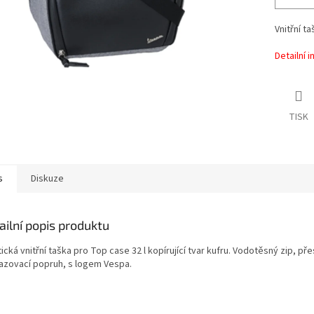
Vnitřní t
Detailní 
TISK
s
Diskuze
ailní popis produktu
ická vnitřní taška pro Top case 32 l kopírující tvar kufru. Vodotěsný zip, pře
azovací popruh, s logem Vespa.