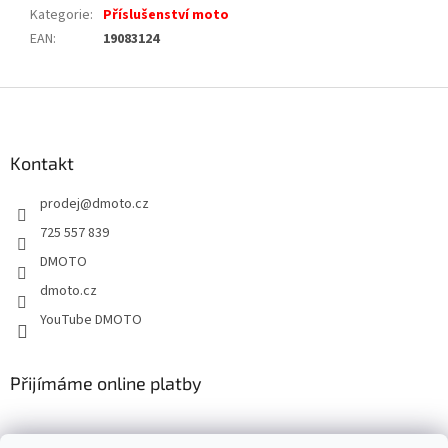
Kategorie
:
Příslušenství moto
EAN
:
19083124
Z
á
p
a
Kontakt
t
prodej
@
dmoto.cz
í
725 557 839
DMOTO
dmoto.cz
YouTube DMOTO
Přijímáme online platby