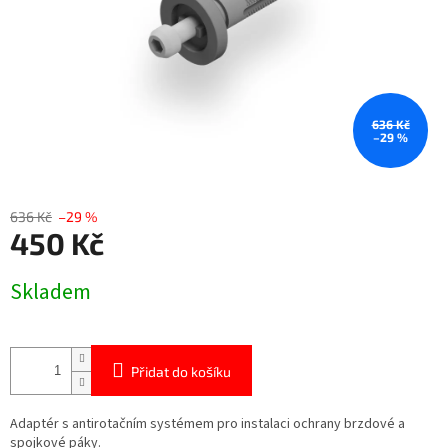
636 Kč
–29 %
636 Kč
–29 %
450 Kč
Měrná
Skladem
cena:
Přidat do košíku
Adaptér s antirotačním systémem pro instalaci ochrany brzdové a
spojkové páky.