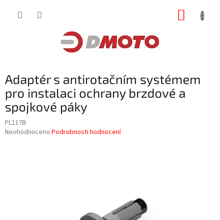
Přejít
NÁKUP
na
obsah
KOŠÍK
Adaptér s antirotačním systémem
pro instalaci ochrany brzdové a
spojkové páky
PL117B
Průměrné
Neohodnoceno
Podrobnosti hodnocení
hodnocení
produktu
je
0,0
z
5
hvězdiček.