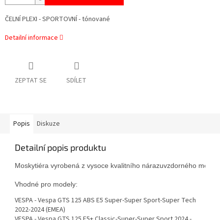
ČELNÍ PLEXI - SPORTOVNÍ - tónované
Detailní informace
ZEPTAT SE
SDÍLET
Popis
Diskuze
Detailní popis produktu
Moskytiéra vyrobená z vysoce kvalitního nárazuvzdorného metakryl
Vhodné pro modely:
VESPA - Vespa GTS 125 ABS E5 Super-Super Sport-Super Tech
2022-2024 (EMEA)
VESPA - Vespa GTS 125 E5+ Classic-Super-Super Sport 2024 -