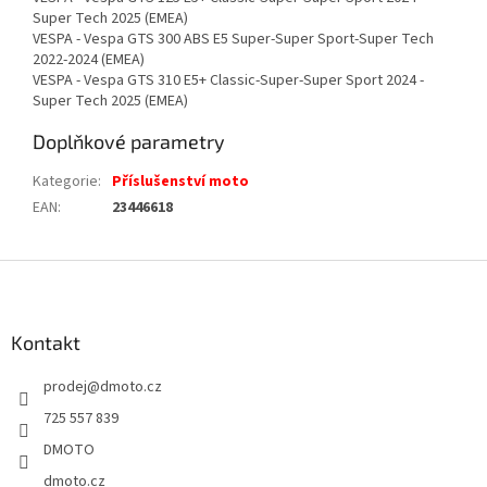
Super Tech 2025 (EMEA)
VESPA - Vespa GTS 300 ABS E5 Super-Super Sport-Super Tech
2022-2024 (EMEA)
VESPA - Vespa GTS 310 E5+ Classic-Super-Super Sport 2024 -
Super Tech 2025 (EMEA)
Doplňkové parametry
Kategorie
:
Příslušenství moto
EAN
:
23446618
Z
á
p
a
Kontakt
t
prodej
@
dmoto.cz
í
725 557 839
DMOTO
dmoto.cz