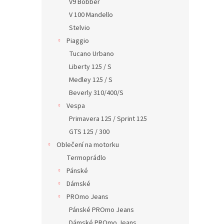
V9 Bobber
V 100 Mandello
Stelvio
Piaggio
Tucano Urbano
Liberty 125 / S
Medley 125 / S
Beverly 310/400/S
Vespa
Primavera 125 / Sprint 125
GTS 125 / 300
Oblečení na motorku
Termoprádlo
Pánské
Dámské
PROmo Jeans
Pánské PROmo Jeans
Dámské PROmo Jeans