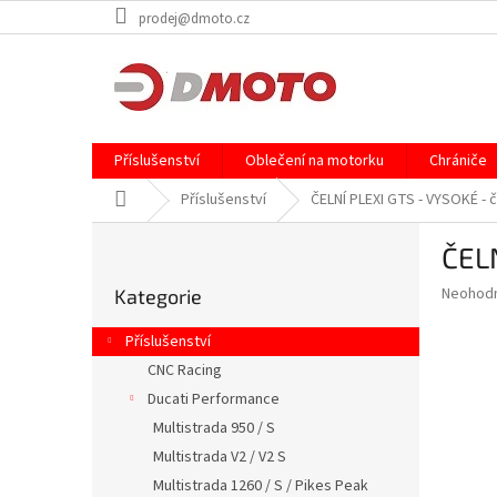
Přejít
prodej@dmoto.cz
na
obsah
Příslušenství
Oblečení na motorku
Chrániče
Domů
Příslušenství
ČELNÍ PLEXI GTS - VYSOKÉ - č
P
ČELN
o
Přeskočit
s
Průměr
Neohod
Kategorie
kategorie
t
hodnoce
r
produkt
Příslušenství
a
je
CNC Racing
0,0
n
z
Ducati Performance
n
5
í
Multistrada 950 / S
hvězdič
p
Multistrada V2 / V2 S
a
Multistrada 1260 / S / Pikes Peak