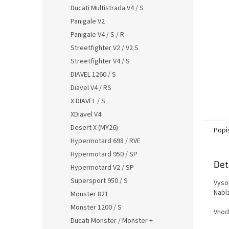
n
Ducati Multistrada V4 / S
e
Panigale V2
l
Panigale V4 / S / R
Streetfighter V2 / V2 S
Streetfighter V4 / S
DIAVEL 1260 / S
Diavel V4 / RS
X DIAVEL / S
XDiavel V4
Desert X (MY26)
Popi
Hypermotard 698 / RVE
Hypermotard 950 / SP
Det
Hypermotard V2 / SP
Supersport 950 / S
Vyso
Nabíz
Monster 821
Monster 1200 / S
Vhod
Ducati Monster / Monster +