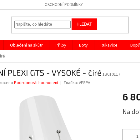
OBCHODNÍ PODMÍNKY
HLEDAT
Oblečení na skútr
Přilby
Boty
Rukavice
Dopl
iré
Í PLEXI GTS - VYSOKÉ - čiré
1B010117
né
noceno
Podrobnosti hodnocení
Značka:
VESPA
ní
6 8
u
Měrná
Na do
cena:
ek.