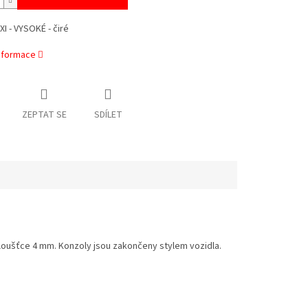
XI - VYSOKÉ - čiré
informace
ZEPTAT SE
SDÍLET
tloušťce 4 mm. Konzoly jsou zakončeny stylem vozidla.