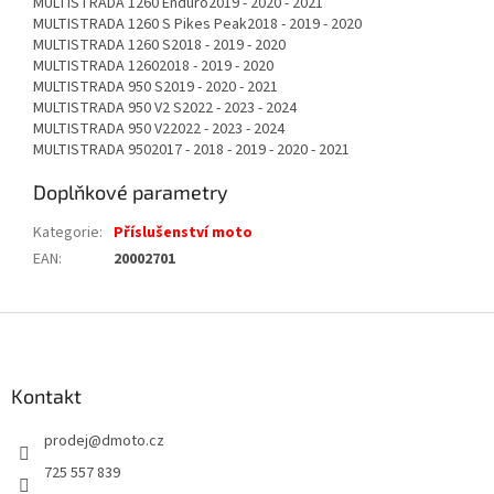
MULTISTRADA 1260 Enduro2019 - 2020 - 2021
MULTISTRADA 1260 S Pikes Peak2018 - 2019 - 2020
MULTISTRADA 1260 S2018 - 2019 - 2020
MULTISTRADA 12602018 - 2019 - 2020
MULTISTRADA 950 S2019 - 2020 - 2021
MULTISTRADA 950 V2 S2022 - 2023 - 2024
MULTISTRADA 950 V22022 - 2023 - 2024
MULTISTRADA 9502017 - 2018 - 2019 - 2020 - 2021
Doplňkové parametry
Kategorie
:
Příslušenství moto
EAN
:
20002701
Z
á
p
a
Kontakt
t
prodej
@
dmoto.cz
í
725 557 839