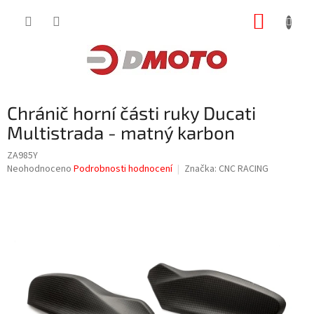
Přejít
NÁKUP
na
obsah
KOŠÍK
Chránič horní části ruky Ducati
Multistrada - matný karbon
ZA985Y
Průměrné
Neohodnoceno
Podrobnosti hodnocení
Značka:
CNC RACING
hodnocení
produktu
je
0,0
z
5
hvězdiček.