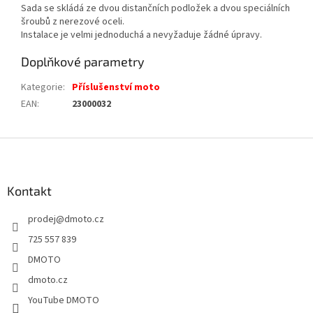
Sada se skládá ze dvou distančních podložek a dvou speciálních
šroubů z nerezové oceli.
Instalace je velmi jednoduchá a nevyžaduje žádné úpravy.
Doplňkové parametry
Kategorie
:
Příslušenství moto
EAN
:
23000032
Z
á
p
a
Kontakt
t
prodej
@
dmoto.cz
í
725 557 839
DMOTO
dmoto.cz
YouTube DMOTO