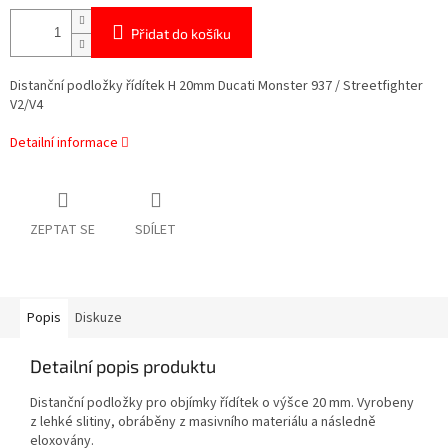
Přidat do košíku
Distanční podložky řídítek H 20mm Ducati Monster 937 / Streetfighter
V2/V4
Detailní informace
ZEPTAT SE
SDÍLET
Popis
Diskuze
Detailní popis produktu
Distanční podložky pro objímky řídítek o výšce 20 mm. Vyrobeny
z lehké slitiny, obráběny z masivního materiálu a následně
eloxovány.