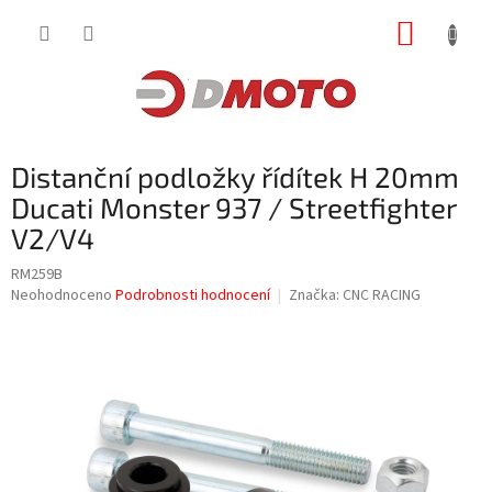
Přejít
NÁKUP
na
obsah
KOŠÍK
Distanční podložky řídítek H 20mm
Ducati Monster 937 / Streetfighter
V2/V4
RM259B
Průměrné
Neohodnoceno
Podrobnosti hodnocení
Značka:
CNC RACING
hodnocení
produktu
je
0,0
z
5
hvězdiček.