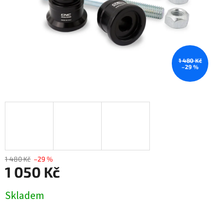
1 480 Kč
–29 %
1 480 Kč
–29 %
1 050 Kč
Měrná
Skladem
cena: