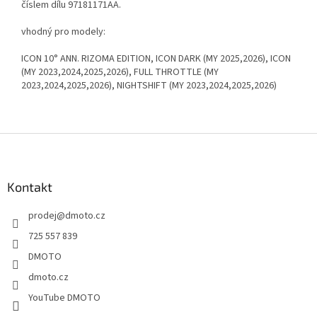
číslem dílu 97181171AA.
vhodný pro modely:
ICON 10° ANN. RIZOMA EDITION, ICON DARK (MY 2025,2026), ICON
(MY 2023,2024,2025,2026), FULL THROTTLE (MY
2023,2024,2025,2026), NIGHTSHIFT (MY 2023,2024,2025,2026)
Z
á
p
a
Kontakt
t
prodej
@
dmoto.cz
í
725 557 839
DMOTO
dmoto.cz
YouTube DMOTO