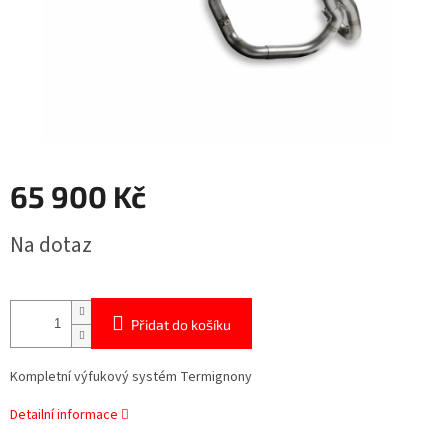
65 900 Kč
Měrná
Na dotaz
cena:
Přidat do košíku
Kompletní výfukový systém Termignony
Detailní informace