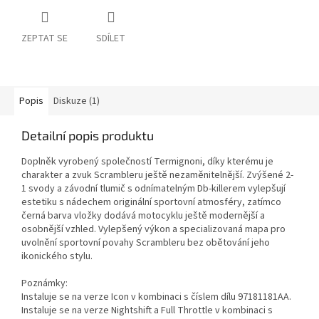
ZEPTAT SE
SDÍLET
Popis
Diskuze (1)
Detailní popis produktu
Doplněk vyrobený společností Termignoni, díky kterému je
charakter a zvuk Scrambleru ještě nezaměnitelnější. Zvýšené 2-
1 svody a závodní tlumič s odnímatelným Db-killerem vylepšují
estetiku s nádechem originální sportovní atmosféry, zatímco
černá barva vložky dodává motocyklu ještě modernější a
osobnější vzhled. Vylepšený výkon a specializovaná mapa pro
uvolnění sportovní povahy Scrambleru bez obětování jeho
ikonického stylu.
Poznámky:
Instaluje se na verze Icon v kombinaci s číslem dílu 97181181AA.
Instaluje se na verze Nightshift a Full Throttle v kombinaci s