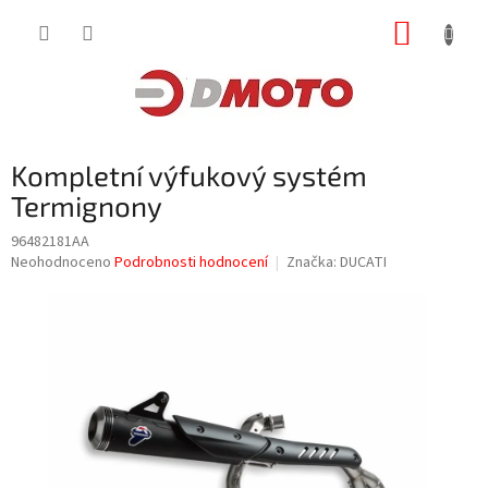
Přejít
NÁKUP
na
obsah
KOŠÍK
Kompletní výfukový systém
Termignony
96482181AA
Průměrné
Neohodnoceno
Podrobnosti hodnocení
Značka:
DUCATI
hodnocení
produktu
je
0,0
z
5
hvězdiček.