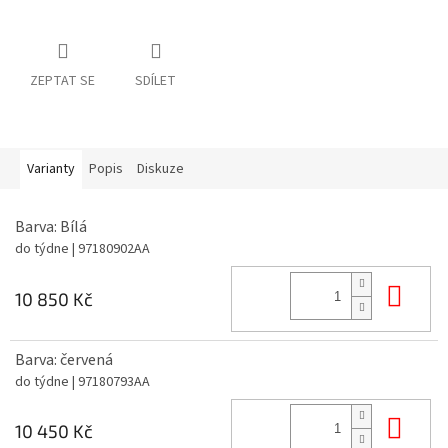
ZEPTAT SE
SDÍLET
Varianty
Popis
Diskuze
Barva: Bílá
do týdne
| 97180902AA
Do 
10 850 Kč
Barva: červená
do týdne
| 97180793AA
Do 
10 450 Kč