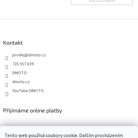
Z
á
p
a
Kontakt
t
prodej
@
dmoto.cz
í
725 557 839
DMOTO
dmoto.cz
YouTube DMOTO
Přijímáme online platby
Tento web používá soubory cookie. Dalším procházením