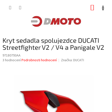
Přejít
NÁKUP
na
obsah
KOŠÍK
Kryt sedadla spolujezdce DUCATI
Streetfighter V2 / V4 a Panigale V2
97180793AA
Průměrné
3 hodnocení
Podrobnosti hodnocení
Značka:
DUCATI
hodnocení
produktu
je
4,7
z
5
hvězdiček.