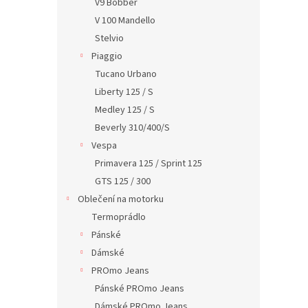
V9 Bobber
V 100 Mandello
Stelvio
Piaggio
Tucano Urbano
Liberty 125 / S
Medley 125 / S
Beverly 310/400/S
Vespa
Primavera 125 / Sprint 125
GTS 125 / 300
Oblečení na motorku
Termoprádlo
Pánské
Dámské
PROmo Jeans
Pánské PROmo Jeans
Dámské PROmo Jeans