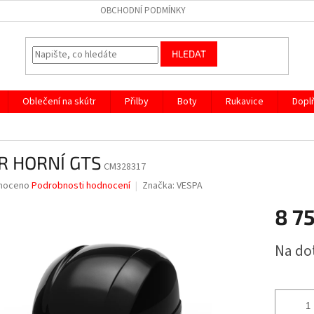
OBCHODNÍ PODMÍNKY
HLEDAT
Oblečení na skútr
Přilby
Boty
Rukavice
Dopl
R HORNÍ GTS
CM328317
né
noceno
Podrobnosti hodnocení
Značka:
VESPA
ní
8 7
u
Měrná
Na do
cena:
ek.