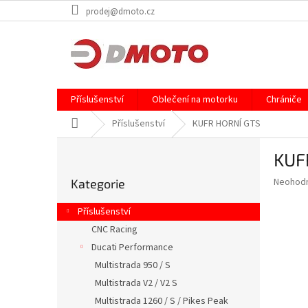
Přejít
prodej@dmoto.cz
na
obsah
Příslušenství
Oblečení na motorku
Chrániče
Domů
Příslušenství
KUFR HORNÍ GTS
P
KUF
o
Přeskočit
s
Průměr
Neohod
Kategorie
kategorie
t
hodnoce
r
produkt
Příslušenství
a
je
CNC Racing
0,0
n
z
Ducati Performance
n
5
í
Multistrada 950 / S
hvězdič
p
Multistrada V2 / V2 S
a
Multistrada 1260 / S / Pikes Peak