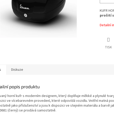
KUFR HOR
prošití s
Detailní 
TISK
s
Diskuze
ailní popis produktu
vaný horní kufr s moderním designem, který doplňuje měkké a plynulé tvary
ozici ve vícebarevném provedení, které odpovídá vozidlu. Vnitřní matná po
statně jako příslušenství a jsou k dispozici ve stejném materiálu a barvě 
0681 (černý) se prodává samostatně.