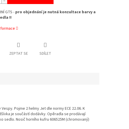
NÍ GTS -
pro objednání je nutná konzultace barvy a
edla !!
informace
ZEPTAT SE
SDÍLET
 Vespy. Pojme 2 helmy Jet dle normy ECE 22.06. K
dšívka je součástí dodávky. Opěradla se prodávají
jako sedlo. Nosič horního kufru 606525M (chromovaný)