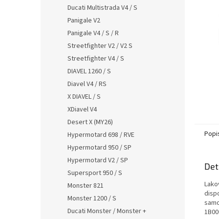
n
Ducati Multistrada V4 / S
e
Panigale V2
l
Panigale V4 / S / R
Streetfighter V2 / V2 S
Streetfighter V4 / S
DIAVEL 1260 / S
Diavel V4 / RS
X DIAVEL / S
XDiavel V4
Desert X (MY26)
Popi
Hypermotard 698 / RVE
Hypermotard 950 / SP
Hypermotard V2 / SP
Det
Supersport 950 / S
Lako
Monster 821
disp
Monster 1200 / S
samo
Ducati Monster / Monster +
1B00