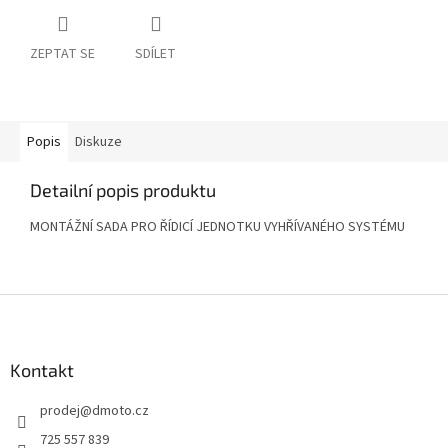
ZEPTAT SE
SDÍLET
Popis
Diskuze
Detailní popis produktu
MONTÁŽNÍ SADA PRO ŘÍDICÍ JEDNOTKU VYHŘÍVANÉHO SYSTÉMU
Z
á
p
a
Kontakt
t
prodej
@
dmoto.cz
í
725 557 839