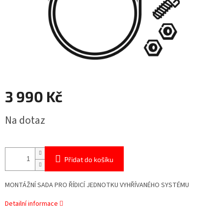
3 990 Kč
Měrná
Na dotaz
cena:
Přidat do košíku
MONTÁŽNÍ SADA PRO ŘÍDICÍ JEDNOTKU VYHŘÍVANÉHO SYSTÉMU
Detailní informace