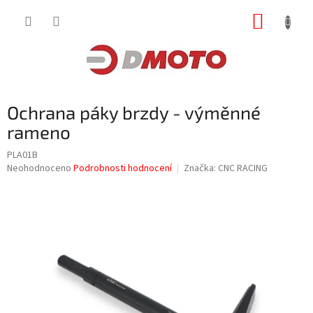
Přejít
NÁKUP
na
obsah
KOŠÍK
Ochrana páky brzdy - výměnné
rameno
PLA01B
Průměrné
Neohodnoceno
Podrobnosti hodnocení
Značka:
CNC RACING
hodnocení
produktu
je
0,0
z
5
hvězdiček.