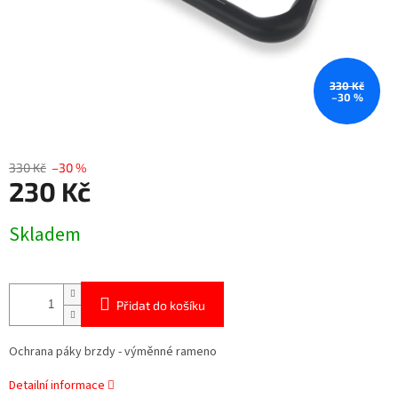
330 Kč
–30 %
330 Kč
–30 %
230 Kč
Měrná
Skladem
cena:
Přidat do košíku
Ochrana páky brzdy - výměnné rameno
Detailní informace