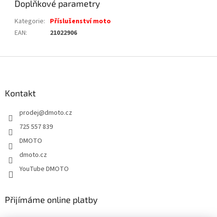
Doplňkové parametry
Kategorie
:
Příslušenství moto
EAN
:
21022906
Z
á
p
a
Kontakt
t
prodej
@
dmoto.cz
í
725 557 839
DMOTO
dmoto.cz
YouTube DMOTO
Přijímáme online platby