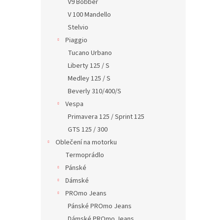
V9 Bobber
V 100 Mandello
Stelvio
Piaggio
Tucano Urbano
Liberty 125 / S
Medley 125 / S
Beverly 310/400/S
Vespa
Primavera 125 / Sprint 125
GTS 125 / 300
Oblečení na motorku
Termoprádlo
Pánské
Dámské
PROmo Jeans
Pánské PROmo Jeans
Dámské PROmo Jeans