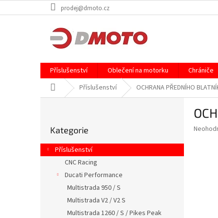
Přejít
prodej@dmoto.cz
na
obsah
Příslušenství
Oblečení na motorku
Chrániče
Domů
Příslušenství
OCHRANA PŘEDNÍHO BLATNÍK
P
OCH
o
Přeskočit
s
Průměr
Neohod
Kategorie
kategorie
t
hodnoce
r
produkt
Příslušenství
a
je
CNC Racing
0,0
n
z
Ducati Performance
n
5
í
Multistrada 950 / S
hvězdič
p
Multistrada V2 / V2 S
a
Multistrada 1260 / S / Pikes Peak