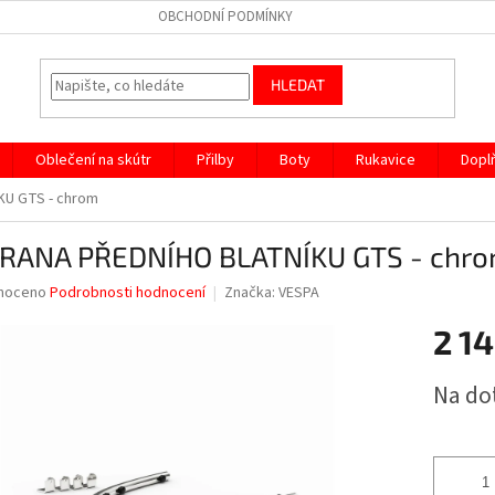
OBCHODNÍ PODMÍNKY
HLEDAT
Oblečení na skútr
Přilby
Boty
Rukavice
Dopl
U GTS - chrom
RANA PŘEDNÍHO BLATNÍKU GTS - chr
né
noceno
Podrobnosti hodnocení
Značka:
VESPA
ní
2 14
u
Měrná
Na do
cena:
ek.