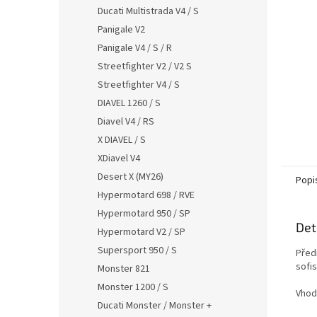
n
Ducati Multistrada V4 / S
e
Panigale V2
l
Panigale V4 / S / R
Streetfighter V2 / V2 S
Streetfighter V4 / S
DIAVEL 1260 / S
Diavel V4 / RS
X DIAVEL / S
XDiavel V4
Desert X (MY26)
Popi
Hypermotard 698 / RVE
Hypermotard 950 / SP
Det
Hypermotard V2 / SP
Supersport 950 / S
Před
sofi
Monster 821
Monster 1200 / S
Vhod
Ducati Monster / Monster +