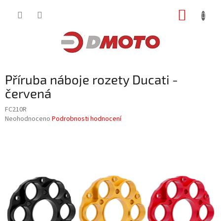
Přejít
NÁKUP
na
obsah
KOŠÍK
Příruba náboje rozety Ducati -
červená
FC210R
Průměrné
Neohodnoceno
Podrobnosti hodnocení
hodnocení
produktu
je
0,0
z
5
hvězdiček.