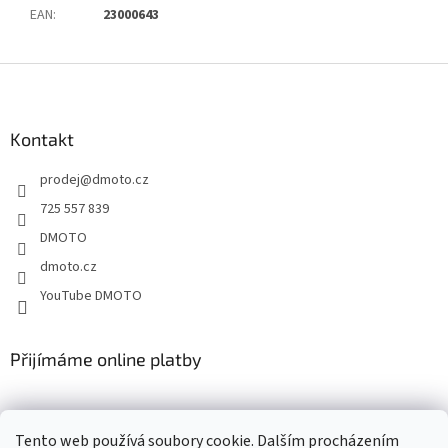
EAN
:
23000643
Z
á
p
a
Kontakt
t
prodej
@
dmoto.cz
í
725 557 839
DMOTO
dmoto.cz
YouTube DMOTO
Přijímáme online platby
Tento web používá soubory cookie. Dalším procházením