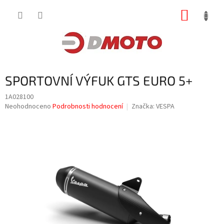
Přejít
NÁKUP
na
obsah
KOŠÍK
SPORTOVNÍ VÝFUK GTS EURO 5+
1A028100
Průměrné
Neohodnoceno
Podrobnosti hodnocení
Značka:
VESPA
hodnocení
produktu
je
0,0
z
5
hvězdiček.