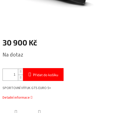
30 900 Kč
Měrná
Na dotaz
cena:
Přidat do košíku
SPORTOVNÍ VÝFUK GTS EURO 5+
Detailní informace