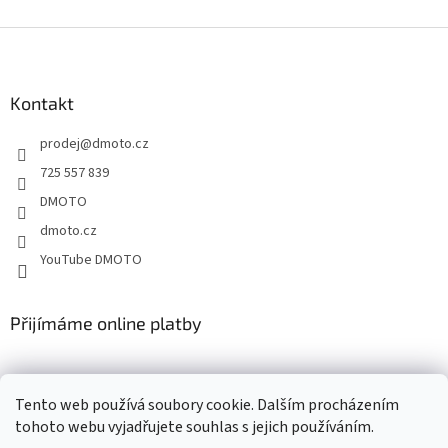
Z
á
p
a
Kontakt
t
prodej
@
dmoto.cz
í
725 557 839
DMOTO
dmoto.cz
YouTube DMOTO
Přijímáme online platby
Tento web používá soubory cookie. Dalším procházením
tohoto webu vyjadřujete souhlas s jejich používáním.