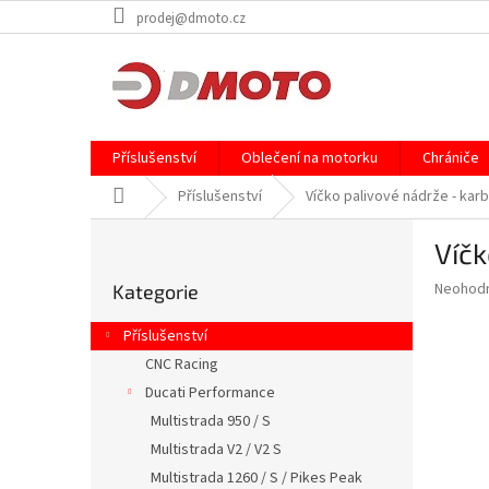
Přejít
prodej@dmoto.cz
na
obsah
Příslušenství
Oblečení na motorku
Chrániče
Domů
Příslušenství
Víčko palivové nádrže - karb
P
Víčk
o
Přeskočit
s
Průměr
Neohod
Kategorie
kategorie
t
hodnoce
r
produkt
Příslušenství
a
je
CNC Racing
0,0
n
z
Ducati Performance
n
5
í
Multistrada 950 / S
hvězdič
p
Multistrada V2 / V2 S
a
Multistrada 1260 / S / Pikes Peak