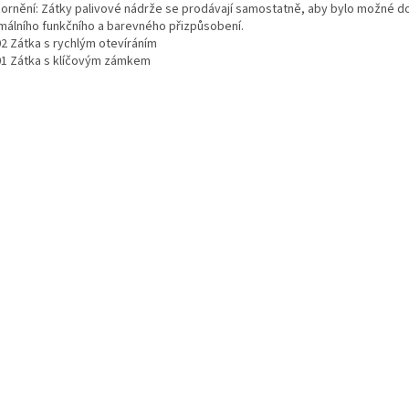
ornění: Zátky palivové nádrže se prodávají samostatně, aby bylo možné 
málního funkčního a barevného přizpůsobení.
2 Zátka s rychlým otevíráním
1 Zátka s klíčovým zámkem