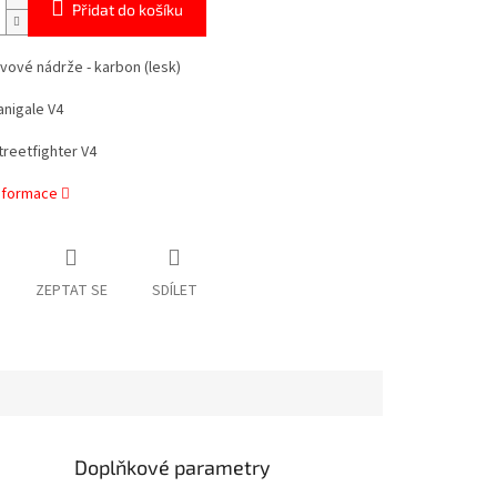
Přidat do košíku
ivové nádrže - karbon (lesk)
nigale V4
reetfighter V4
informace
ZEPTAT SE
SDÍLET
Doplňkové parametry