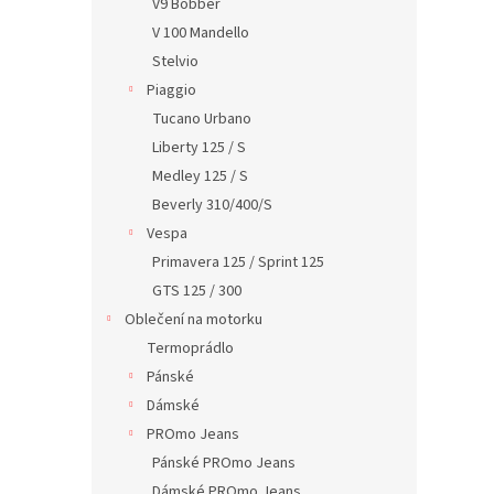
V9 Bobber
V 100 Mandello
Stelvio
Piaggio
Tucano Urbano
Liberty 125 / S
Medley 125 / S
Beverly 310/400/S
Vespa
Primavera 125 / Sprint 125
GTS 125 / 300
Oblečení na motorku
Termoprádlo
Pánské
Dámské
PROmo Jeans
Pánské PROmo Jeans
Dámské PROmo Jeans