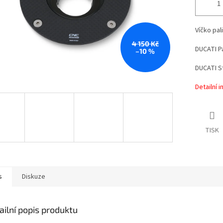
Víčko pal
4 150 Kč
DUCATI Pa
–10 %
DUCATI St
Detailní 
TISK
s
Diskuze
ailní popis produktu