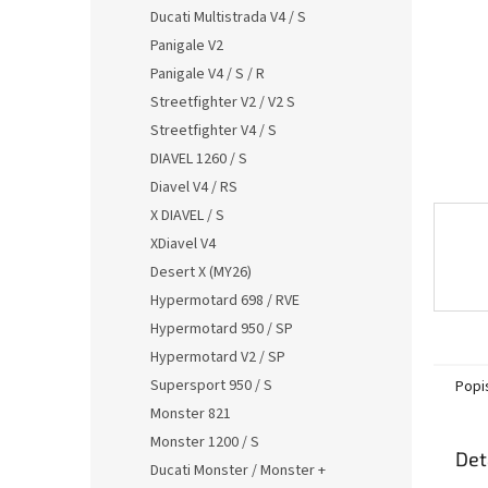
n
Ducati Multistrada V4 / S
e
Panigale V2
l
Panigale V4 / S / R
Streetfighter V2 / V2 S
Streetfighter V4 / S
DIAVEL 1260 / S
Diavel V4 / RS
X DIAVEL / S
XDiavel V4
Desert X (MY26)
Hypermotard 698 / RVE
Hypermotard 950 / SP
Hypermotard V2 / SP
Supersport 950 / S
Popi
Monster 821
Monster 1200 / S
Det
Ducati Monster / Monster +