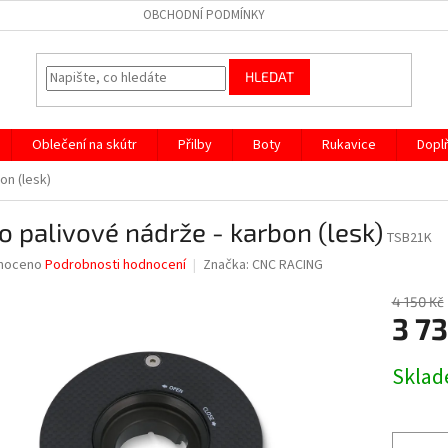
OBCHODNÍ PODMÍNKY
HLEDAT
Oblečení na skútr
Přilby
Boty
Rukavice
Dopl
on (lesk)
o palivové nádrže - karbon (lesk)
TSB21K
né
noceno
Podrobnosti hodnocení
Značka:
CNC RACING
ní
u
4 150 Kč
3 73
Měrná
Skla
cena:
ek.