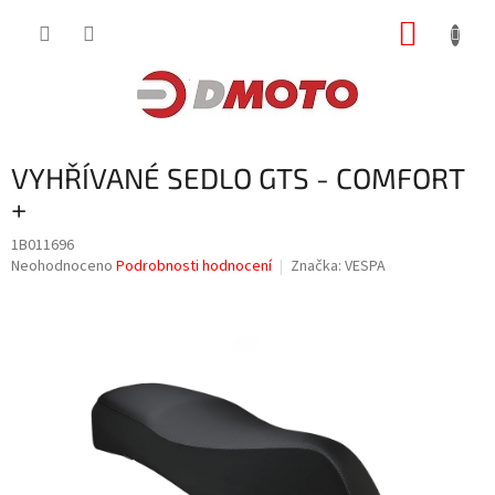
Přejít
NÁKUP
na
obsah
KOŠÍK
VYHŘÍVANÉ SEDLO GTS - COMFORT
+
1B011696
Průměrné
Neohodnoceno
Podrobnosti hodnocení
Značka:
VESPA
hodnocení
produktu
je
0,0
z
5
hvězdiček.