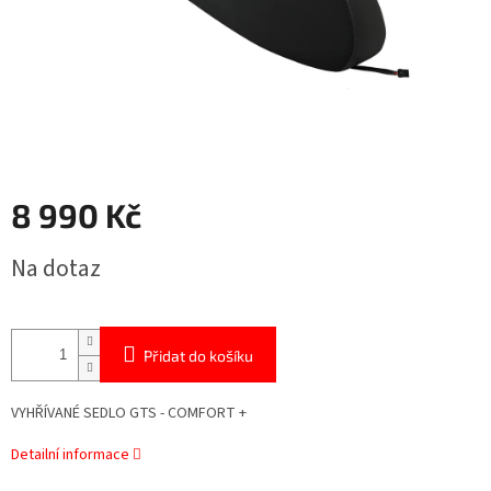
8 990 Kč
Měrná
Na dotaz
cena:
Přidat do košíku
VYHŘÍVANÉ SEDLO GTS - COMFORT +
Detailní informace