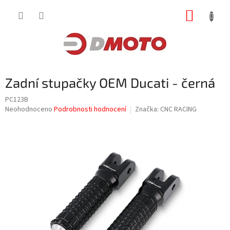
Přejít
NÁKUP
na
obsah
KOŠÍK
Zadní stupačky OEM Ducati - černá
PC123B
Průměrné
Neohodnoceno
Podrobnosti hodnocení
Značka:
CNC RACING
hodnocení
produktu
je
0,0
z
5
hvězdiček.