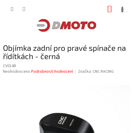
Přejít
NÁKUP
na
obsah
KOŠÍK
Objímka zadní pro pravé spínače na
řídítkách - černá
CV014B
Průměrné
Neohodnoceno
Podrobnosti hodnocení
Značka:
CNC RACING
hodnocení
produktu
je
0,0
z
5
hvězdiček.