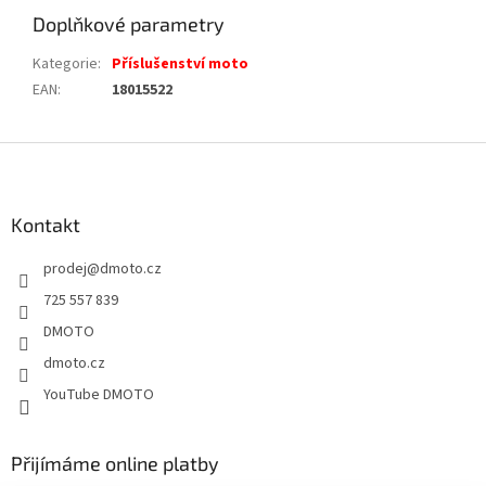
Doplňkové parametry
Kategorie
:
Příslušenství moto
EAN
:
18015522
Z
á
p
a
Kontakt
t
prodej
@
dmoto.cz
í
725 557 839
DMOTO
dmoto.cz
YouTube DMOTO
Přijímáme online platby