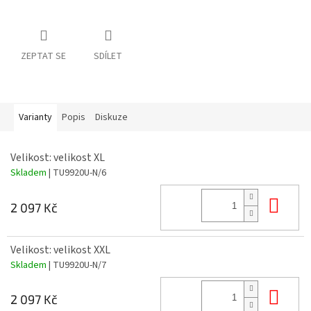
ZEPTAT SE
SDÍLET
Varianty
Popis
Diskuze
Velikost: velikost XL
Skladem
| TU9920U-N/6
Do 
2 097 Kč
Velikost: velikost XXL
Skladem
| TU9920U-N/7
Do 
2 097 Kč