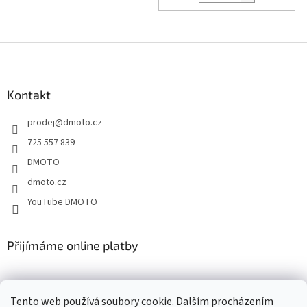
Z
á
p
a
Kontakt
t
prodej
@
dmoto.cz
í
725 557 839
DMOTO
dmoto.cz
YouTube DMOTO
Přijímáme online platby
Tento web používá soubory cookie. Dalším procházením