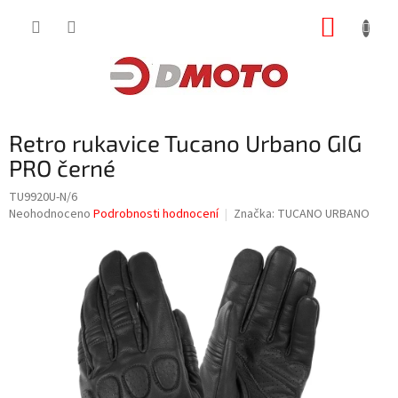
Přejít
NÁKUP
na
obsah
KOŠÍK
Retro rukavice Tucano Urbano GIG
PRO černé
TU9920U-N/6
Průměrné
Neohodnoceno
Podrobnosti hodnocení
Značka:
TUCANO URBANO
hodnocení
produktu
je
0,0
z
5
hvězdiček.