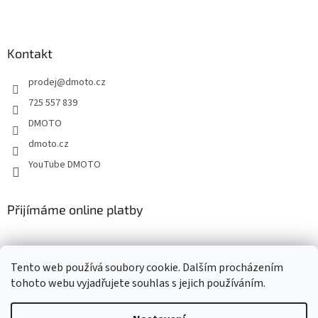
Z
á
p
a
Kontakt
t
prodej
@
dmoto.cz
í
725 557 839
DMOTO
dmoto.cz
YouTube DMOTO
Přijímáme online platby
Tento web používá soubory cookie. Dalším procházením
tohoto webu vyjadřujete souhlas s jejich používáním.