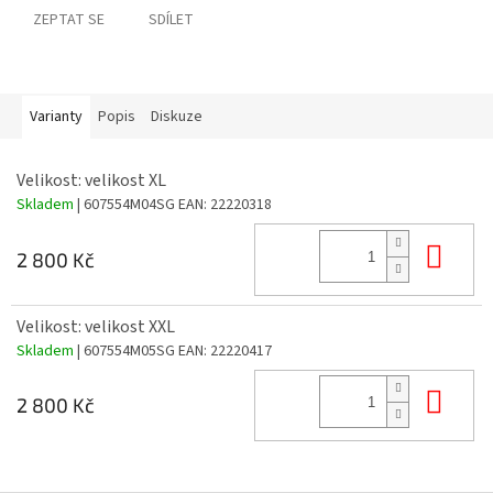
ZEPTAT SE
SDÍLET
Varianty
Popis
Diskuze
Velikost: velikost XL
Skladem
| 607554M04SG
EAN:
22220318
Do 
2 800 Kč
Velikost: velikost XXL
Skladem
| 607554M05SG
EAN:
22220417
Do 
2 800 Kč