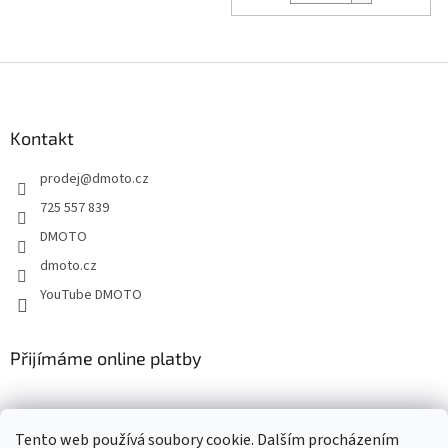
Z
á
p
a
Kontakt
t
prodej
@
dmoto.cz
í
725 557 839
DMOTO
dmoto.cz
YouTube DMOTO
Přijímáme online platby
Tento web používá soubory cookie. Dalším procházením