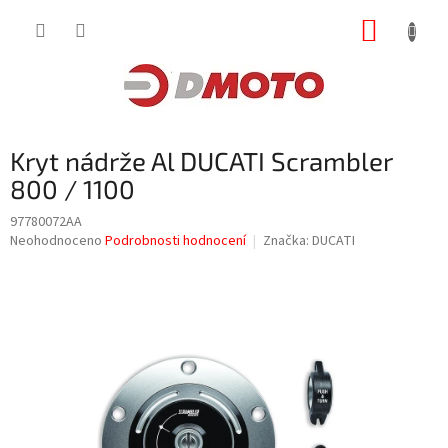
Přejít
NÁKUP
na
obsah
KOŠÍK
Kryt nádrže Al DUCATI Scrambler
800 / 1100
97780072AA
Průměrné
Neohodnoceno
Podrobnosti hodnocení
Značka:
DUCATI
hodnocení
produktu
je
0,0
z
5
hvězdiček.