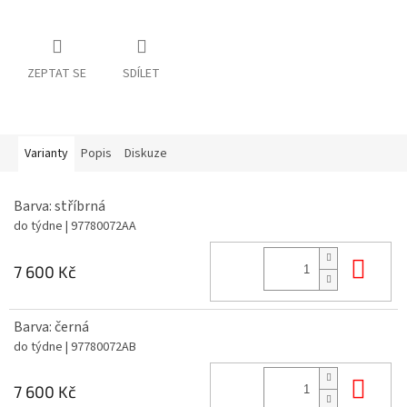
ZEPTAT SE
SDÍLET
Varianty
Popis
Diskuze
Barva: stříbrná
do týdne
| 97780072AA
Do 
7 600 Kč
Barva: černá
do týdne
| 97780072AB
Do 
7 600 Kč