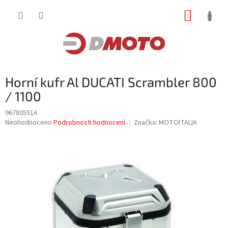
Přejít
NÁKUP
na
obsah
KOŠÍK
Horní kufr Al DUCATI Scrambler 800
/ 1100
96780551A
Průměrné
Neohodnoceno
Podrobnosti hodnocení
Značka:
MOTOITALIA
hodnocení
produktu
je
0,0
z
5
hvězdiček.