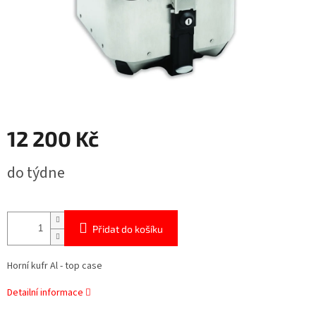
12 200 Kč
Měrná
do týdne
cena:
Přidat do košíku
Horní kufr Al - top case
Detailní informace