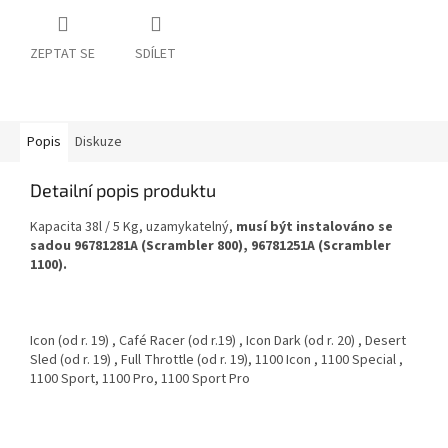
ZEPTAT SE
SDÍLET
Popis
Diskuze
Detailní popis produktu
Kapacita 38l / 5 Kg, uzamykatelný,
musí být instalováno se
sadou 96781281A (Scrambler 800),
96781251A (Scrambler
1100)
.
Icon
(od r. 19)
, Café Racer
(od r.19)
, Icon Dark
(od r. 20)
, Desert
Sled
(od r. 19)
, Full Throttle
(od r. 19),
1100 Icon , 1100 Special ,
1100 Sport, 1100 Pro, 1100 Sport Pro