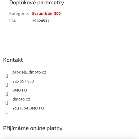
Doplňkové parametry
Kategorie
:
Scrambler 800
EAN
:
19020532
Z
á
p
a
Kontakt
t
prodej
@
dmoto.cz
í
725 557 839
DMOTO
dmoto.cz
YouTube DMOTO
Přijímáme online platby