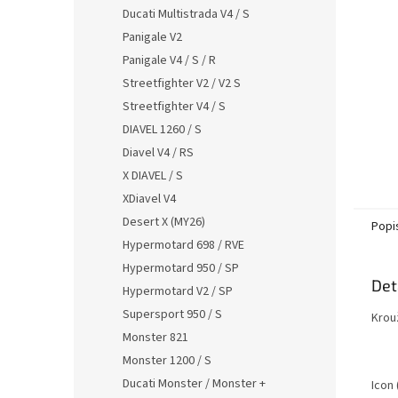
n
Ducati Multistrada V4 / S
e
Panigale V2
l
Panigale V4 / S / R
Streetfighter V2 / V2 S
Streetfighter V4 / S
DIAVEL 1260 / S
Diavel V4 / RS
X DIAVEL / S
XDiavel V4
Desert X (MY26)
Popi
Hypermotard 698 / RVE
Hypermotard 950 / SP
Det
Hypermotard V2 / SP
Supersport 950 / S
Krou
Monster 821
Monster 1200 / S
Ducati Monster / Monster +
Icon