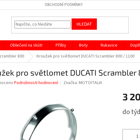
OBCHODNÍ PODMÍNKY
HLEDAT
Oblečení na skútr
Přilby
Boty
Rukavice
Dopl
crambler 800
Kroužek pro světlomet DUCATI Scrambler 800 / 1100
užek pro světlomet DUCATI Scrambler 
né
noceno
Podrobnosti hodnocení
Značka:
MOTOITALIA
ní
3 2
u
Měrná
do tý
cena:
ek.