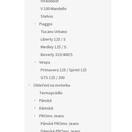
V9 Bobber
V 100 Mandello
Stelvio
Piaggio
Tucano Urbano
Liberty 125 / S
Medley 125 / S
Beverly 310/400/S
Vespa
Primavera 125 / Sprint 125
GTS 125 / 300
Oblečení na motorku
Termoprádlo
Pánské
Dámské
PROmo Jeans
Pánské PROmo Jeans
Dámské PROmo Jeans