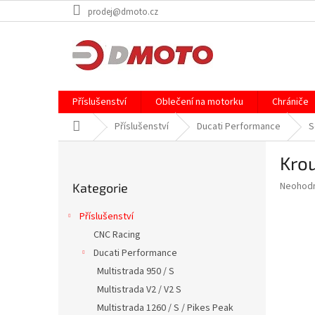
Přejít
prodej@dmoto.cz
na
obsah
Příslušenství
Oblečení na motorku
Chrániče
Domů
Příslušenství
Ducati Performance
S
P
Kro
o
Přeskočit
s
Průměr
Neohod
Kategorie
kategorie
t
hodnoce
r
produkt
Příslušenství
a
je
CNC Racing
0,0
n
z
Ducati Performance
n
5
í
Multistrada 950 / S
hvězdič
p
Multistrada V2 / V2 S
a
Multistrada 1260 / S / Pikes Peak