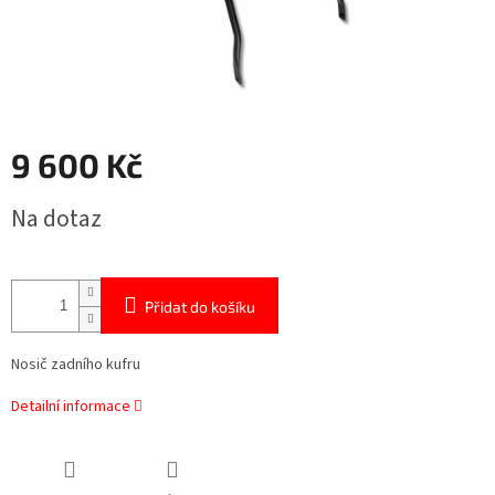
9 600 Kč
Měrná
Na dotaz
cena:
Přidat do košíku
Nosič zadního kufru
Detailní informace