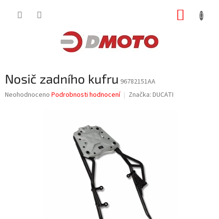
Přejít
NÁKUP
na
obsah
KOŠÍK
Nosič zadního kufru
96782151AA
Průměrné
Neohodnoceno
Podrobnosti hodnocení
Značka:
DUCATI
hodnocení
produktu
je
0,0
z
5
hvězdiček.