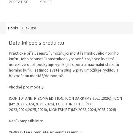
ZEPTAT SE
SDÍLET
Popis
Diskuze
Detailní popis produktu
Praktické příslušenství umožňující montáž hliníkového horního
kufru. Jeho robustní konstrukce vyrobená z vysoce kvalitní
nerezové oceli poskytuje vynikající oporu a maximální stabilitu
horního kufru, zatímco systém plug & play umožňuje rychlou a
bezpečnou montáž/demontáž.
Vhodné pro modely:
ICON 10° ANN. RIZOMA EDITION, ICON DARK (MY 2025,2026), ICON
(MY 2023,2024,2025,2026), FULL THROTTLE (MY
2023,2024,2025,2026), NIGHTSHIFT (MY 2023,2024,2025,2026)
Není kompatibilní s:
96482181AA Complete exhaust assembly