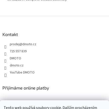
Z
á
p
a
Kontakt
t
prodej
@
dmoto.cz
í
725 557 839
DMOTO
dmoto.cz
YouTube DMOTO
Přijímáme online platby
Tento web používá soubory cookie. Dalším procházením