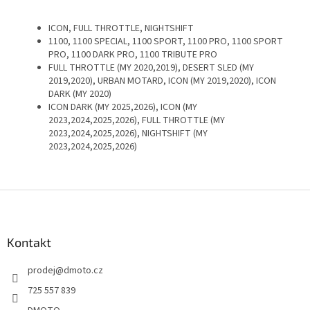
ICON, FULL THROTTLE, NIGHTSHIFT
1100, 1100 SPECIAL, 1100 SPORT, 1100 PRO, 1100 SPORT
PRO, 1100 DARK PRO, 1100 TRIBUTE PRO
FULL THROTTLE (MY 2020,2019), DESERT SLED (MY
2019,2020), URBAN MOTARD, ICON (MY 2019,2020), ICON
DARK (MY 2020)
ICON DARK (MY 2025,2026), ICON (MY
2023,2024,2025,2026), FULL THROTTLE (MY
2023,2024,2025,2026), NIGHTSHIFT (MY
2023,2024,2025,2026)
Z
á
p
a
Kontakt
t
prodej
@
dmoto.cz
í
725 557 839