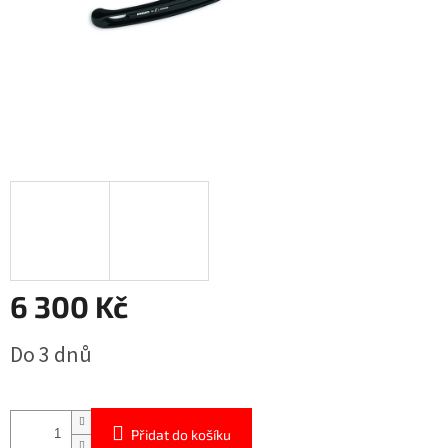
6 300 Kč
Měrná
Do 3 dnů
cena:
Přidat do košíku