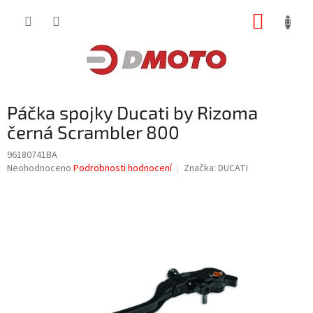
Přejít
NÁKUP
na
obsah
KOŠÍK
Páčka spojky Ducati by Rizoma
černá Scrambler 800
96180741BA
Průměrné
Neohodnoceno
Podrobnosti hodnocení
Značka:
DUCATI
hodnocení
produktu
je
0,0
z
5
hvězdiček.