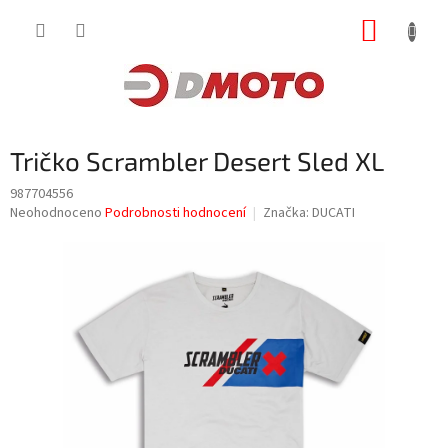
Přejít
NÁKUP
na
obsah
KOŠÍK
Tričko Scrambler Desert Sled XL
987704556
Průměrné
Neohodnoceno
Podrobnosti hodnocení
Značka:
DUCATI
hodnocení
produktu
je
0,0
z
5
hvězdiček.