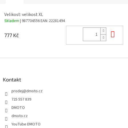
Velikost: velikost XL
Skladem
| 987704556
EAN:
22281494
Do 
777 Kč
Z
á
p
a
Kontakt
t
prodej
@
dmoto.cz
í
725 557 839
DMOTO
dmoto.cz
YouTube DMOTO