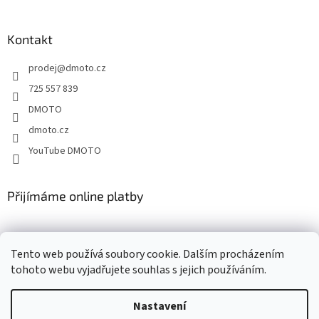
á
p
a
Kontakt
t
prodej
@
dmoto.cz
í
725 557 839
DMOTO
dmoto.cz
YouTube DMOTO
Přijímáme online platby
Tento web používá soubory cookie. Dalším procházením
tohoto webu vyjadřujete souhlas s jejich používáním.
Nastavení
Vytvořil Shoptet