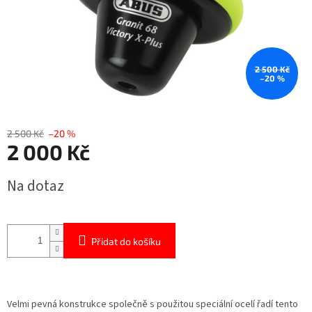
2 500 Kč
–20 %
2 500 Kč
–20 %
2 000 Kč
Měrná
Na dotaz
cena:
Přidat do košíku
Velmi pevná konstrukce společně s použitou speciální ocelí řadí tento