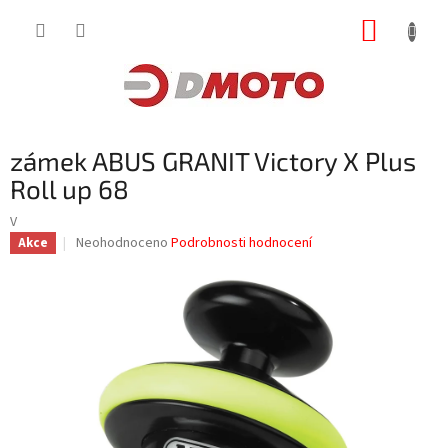
Přejít
NÁKUP
na
obsah
KOŠÍK
zámek ABUS GRANIT Victory X Plus
Roll up 68
V
Průměrné
Neohodnoceno
Podrobnosti hodnocení
Akce
hodnocení
produktu
je
0,0
z
5
hvězdiček.