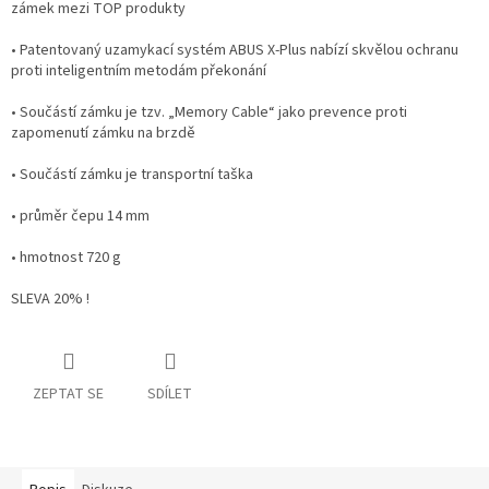
zámek mezi TOP produkty
• Patentovaný uzamykací systém ABUS X-Plus nabízí skvělou ochranu
proti inteligentním metodám překonání
• Součástí zámku je tzv. „Memory Cable“ jako prevence proti
zapomenutí zámku na brzdě
• Součástí zámku je transportní taška
• průměr čepu 14 mm
• hmotnost 720 g
SLEVA 20% !
ZEPTAT SE
SDÍLET