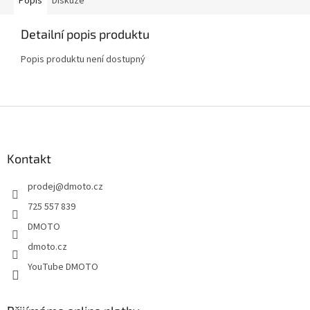
Popis
Diskuze
Detailní popis produktu
Popis produktu není dostupný
Z
á
p
a
Kontakt
t
prodej
@
dmoto.cz
í
725 557 839
DMOTO
dmoto.cz
YouTube DMOTO