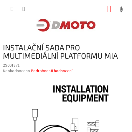
Přejít
NÁKUP
na
obsah
KOŠÍK
INSTALAČNÍ SADA PRO
MULTIMEDIÁLNÍ PLATFORMU MIA
2S001871
Průměrné
Neohodnoceno
Podrobnosti hodnocení
hodnocení
produktu
je
0,0
z
5
hvězdiček.