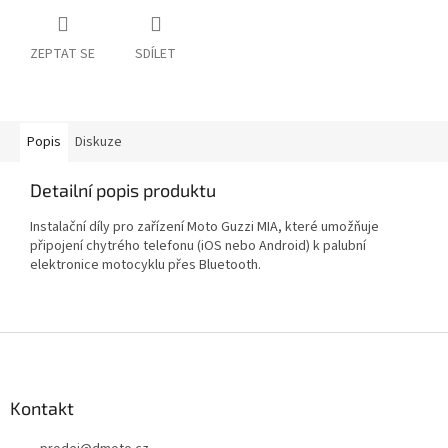
ZEPTAT SE
SDÍLET
Popis
Diskuze
Detailní popis produktu
Instalační díly pro zařízení Moto Guzzi MIA, které umožňuje
připojení chytrého telefonu (iOS nebo Android) k palubní
elektronice motocyklu přes Bluetooth.
Z
á
p
a
Kontakt
t