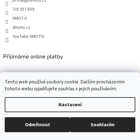
prodej
@
dmoto.cz
í
725 557 839
DMOTO
dmoto.cz
YouTube DMOTO
Přijímáme online platby
Tento web používá soubory cookie. Dalším procházením
tohoto webu vyjadřujete souhlas s jejich používáním.
Nastavení
Vytvořil Shoptet
Odmítnout
Souhlasím
Copyright 2026
DMOTO s.r.o.
. Všechna práva vyhrazena.