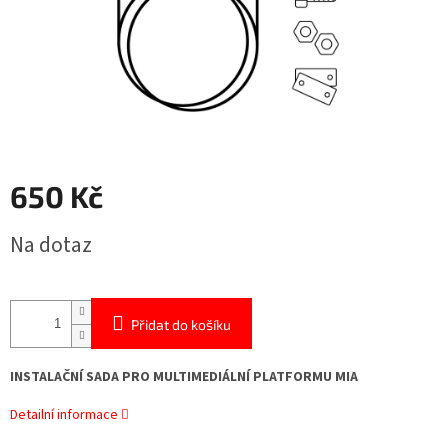
650 Kč
Měrná
Na dotaz
cena:
Přidat do košíku
INSTALAČNÍ SADA PRO MULTIMEDIÁLNÍ PLATFORMU MIA
Detailní informace