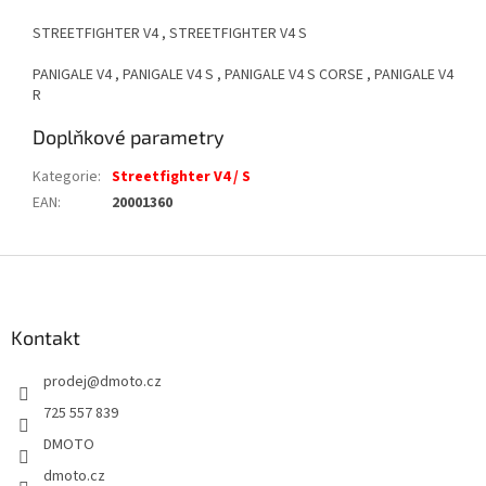
STREETFIGHTER V4 , STREETFIGHTER V4 S
PANIGALE V4 , PANIGALE V4 S , PANIGALE V4 S CORSE , PANIGALE V4
R
Doplňkové parametry
Kategorie
:
Streetfighter V4 / S
EAN
:
20001360
Z
á
p
a
Kontakt
t
prodej
@
dmoto.cz
í
725 557 839
DMOTO
dmoto.cz