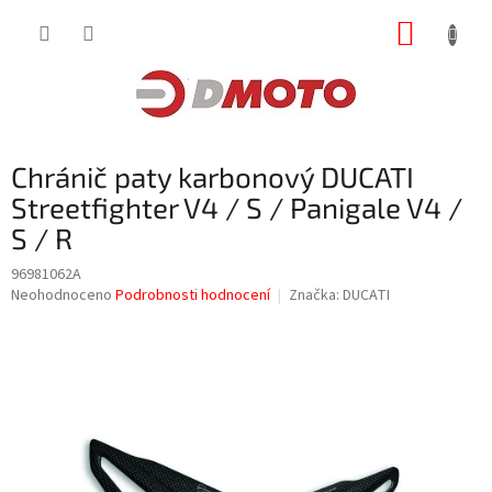
Přejít
NÁKUP
na
obsah
KOŠÍK
Chránič paty karbonový DUCATI
Streetfighter V4 / S / Panigale V4 /
S / R
96981062A
Průměrné
Neohodnoceno
Podrobnosti hodnocení
Značka:
DUCATI
hodnocení
produktu
je
0,0
z
5
hvězdiček.