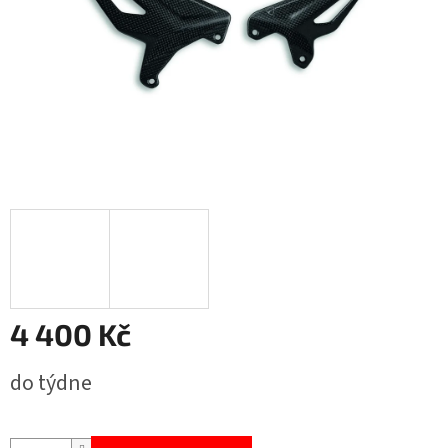
4 400 Kč
Měrná
do týdne
cena: