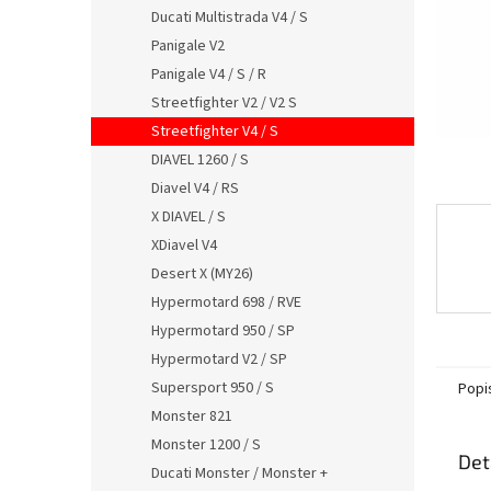
n
Ducati Multistrada V4 / S
e
Panigale V2
l
Panigale V4 / S / R
Streetfighter V2 / V2 S
Streetfighter V4 / S
DIAVEL 1260 / S
Diavel V4 / RS
X DIAVEL / S
XDiavel V4
Desert X (MY26)
Hypermotard 698 / RVE
Hypermotard 950 / SP
Hypermotard V2 / SP
Supersport 950 / S
Popi
Monster 821
Monster 1200 / S
Det
Ducati Monster / Monster +