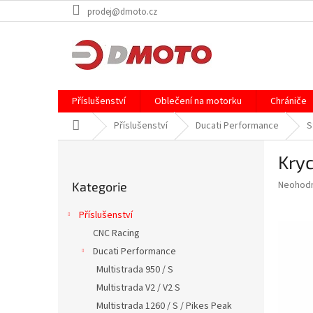
Přejít
prodej@dmoto.cz
na
obsah
Příslušenství
Oblečení na motorku
Chrániče
Domů
Příslušenství
Ducati Performance
S
P
Kryc
o
Přeskočit
s
Průměr
Neohod
Kategorie
kategorie
t
hodnoce
r
produkt
Příslušenství
a
je
CNC Racing
0,0
n
z
Ducati Performance
n
5
í
Multistrada 950 / S
hvězdič
p
Multistrada V2 / V2 S
a
Multistrada 1260 / S / Pikes Peak