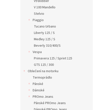
V9 Bobber
V 100 Mandello
Stelvio
Piaggio
Tucano Urbano
Liberty 125 / S
Medley 125 / S
Beverly 310/400/S
Vespa
Primavera 125 / Sprint 125
GTS 125 / 300
Oblečení na motorku
Termoprádlo
Pánské
Dámské
PROmo Jeans
Pánské PROmo Jeans
Dámské PROmo Jeans