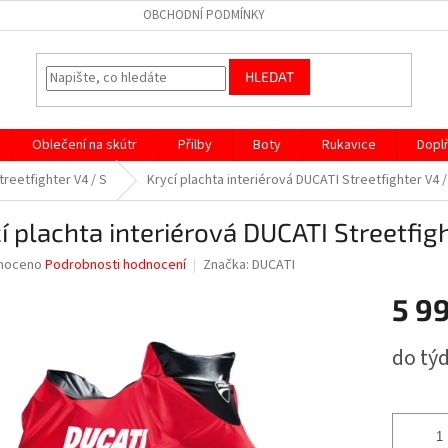
OBCHODNÍ PODMÍNKY
HLEDAT
Oblečení na skútr
Přilby
Boty
Rukavice
Dopl
treetfighter V4 / S
Krycí plachta interiérová DUCATI Streetfighter V4 /
í plachta interiérová DUCATI Streetfigh
né
noceno
Podrobnosti hodnocení
Značka:
DUCATI
ní
5 9
u
Měrná
do tý
cena:
ek.