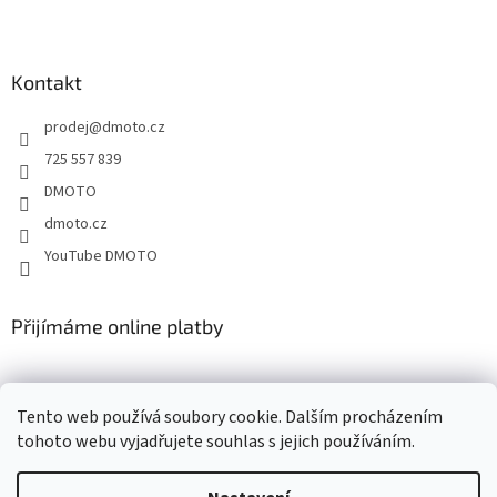
Z
á
p
a
Kontakt
t
prodej
@
dmoto.cz
í
725 557 839
DMOTO
dmoto.cz
YouTube DMOTO
Přijímáme online platby
Tento web používá soubory cookie. Dalším procházením
tohoto webu vyjadřujete souhlas s jejich používáním.