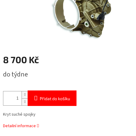
8 700 Kč
Měrná
do týdne
cena:
Přidat do košíku
Kryt suché spojky
Detailní informace