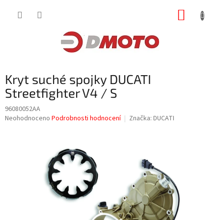
Přejít
NÁKUP
na
obsah
KOŠÍK
Kryt suché spojky DUCATI
Streetfighter V4 / S
96080052AA
Průměrné
Neohodnoceno
Podrobnosti hodnocení
Značka:
DUCATI
hodnocení
produktu
je
0,0
z
5
hvězdiček.