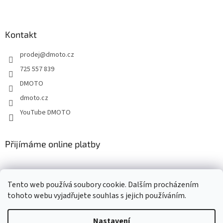
Z
á
p
a
Kontakt
t
prodej
@
dmoto.cz
í
725 557 839
DMOTO
dmoto.cz
YouTube DMOTO
Přijímáme online platby
Tento web používá soubory cookie. Dalším procházením
tohoto webu vyjadřujete souhlas s jejich používáním.
Nastavení