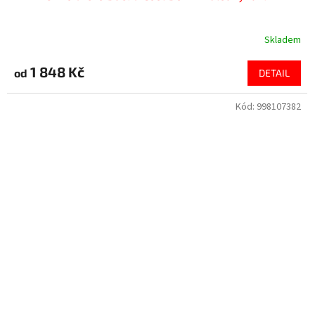
Skladem
1 848 Kč
od
DETAIL
Kód:
998107382