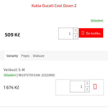
Kukla Ducati Cool Down 2
Skladem
Do košíku
509 Kč
Varianty
Popis
Diskuze
Velikost: S-M
Skladem
| 981073703
EAN:
22223692
Do 
1 674 Kč