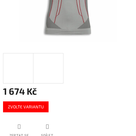
1 674 Kč
Měrná
ZVOLTE VARIANTU
cena:
ZEPTAT SE
SDÍLET