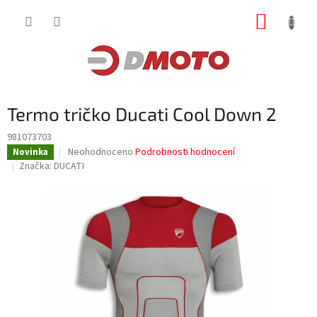
Přejít
NÁKUP
na
obsah
KOŠÍK
Termo tričko Ducati Cool Down 2
981073703
Průměrné
Neohodnoceno
Podrobnosti hodnocení
Novinka
hodnocení
Značka:
DUCATI
produktu
je
0,0
z
5
hvězdiček.