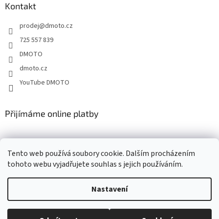
a
Kontakt
t
prodej
@
dmoto.cz
í
725 557 839
DMOTO
dmoto.cz
YouTube DMOTO
Přijímáme online platby
Tento web používá soubory cookie. Dalším procházením
tohoto webu vyjadřujete souhlas s jejich používáním.
Nastavení
Vytvořil Shoptet