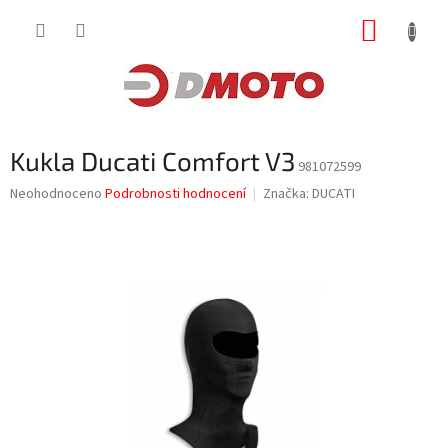
Přejít
NÁKUP
na
obsah
KOŠÍK
Kukla Ducati Comfort V3
981072599
Průměrné
Neohodnoceno
Podrobnosti hodnocení
Značka:
DUCATI
hodnocení
produktu
je
0,0
z
5
hvězdiček.