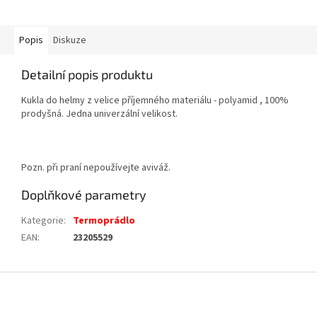
Popis
Diskuze
Detailní popis produktu
Kukla do helmy z velice příjemného materiálu - polyamid , 100%
prodyšná. Jedna univerzální velikost.
Pozn. při praní nepoužívejte aviváž.
Doplňkové parametry
Kategorie
:
Termoprádlo
EAN
:
23205529
Z
á
p