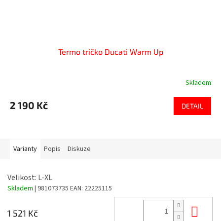
Termo tričko Ducati Warm Up
Skladem
2 190 Kč
DETAIL
Varianty
Popis
Diskuze
Velikost: L-XL
Skladem
| 981073735
EAN:
22225115
Do 
1 521 Kč