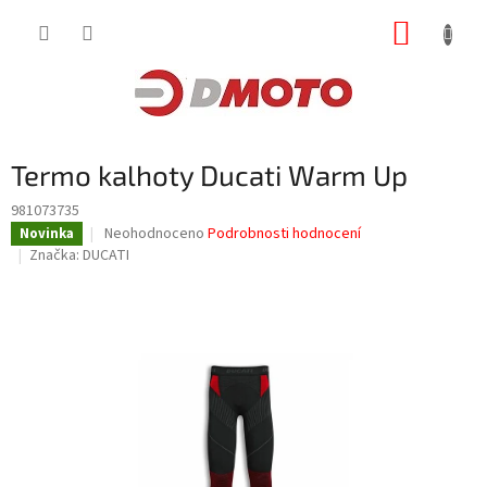
Přejít
NÁKUP
na
obsah
KOŠÍK
Termo kalhoty Ducati Warm Up
981073735
Průměrné
Neohodnoceno
Podrobnosti hodnocení
Novinka
hodnocení
Značka:
DUCATI
produktu
je
0,0
z
5
hvězdiček.