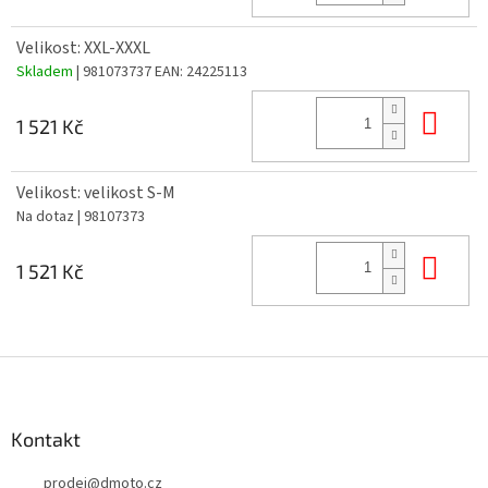
Velikost: XXL-XXXL
Skladem
| 981073737
EAN:
24225113
Do 
1 521 Kč
Velikost: velikost S-M
Na dotaz
| 98107373
Do 
1 521 Kč
Z
á
p
a
Kontakt
t
prodej
@
dmoto.cz
í