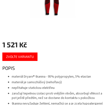
1 521 Kč
Měrná
ZVOLTE VARIANTU
cena:
POPIS
materiál Dryarn® tkanina - 95% polypropylen, 5% elastan
materiál je
samozhášivý
(
nehořlavý)
nepřitahuje
statickou elektřinu
zaručují tepelnou izolaci proti vnějším vlivům, absorbují vlhkost a
pot ještě předtím, než se dostane do kontaktu s pokožkou
tkanina
nevyžaduje
žehlení
, nemačká se
a je zcela
hypoalergenní