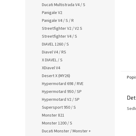
n
Ducati Multistrada V4 / S
e
Panigale V2
l
Panigale V4 / S / R
Streetfighter V2 / V2 S
Streetfighter V4 / S
DIAVEL 1260 / S
Diavel V4 / RS
X DIAVEL / S
XDiavel V4
Desert X (MY26)
Popi
Hypermotard 698 / RVE
Hypermotard 950 / SP
Det
Hypermotard V2 / SP
Supersport 950 / S
Sedl
Monster 821
Monster 1200 / S
Ducati Monster / Monster +