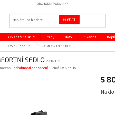
OBCHODNÍ PODMÍNKY
HLEDAT
Oblečení na skútr
Přilby
Boty
Rukavice
Dopl
RS 125 / Tuono 125
KOMFORTNÍ SEDLO
FORTNÍ SEDLO
2S002199
né
noceno
Podrobnosti hodnocení
Značka:
APRILIA
ní
5 8
u
Měrná
Na do
cena:
ek.