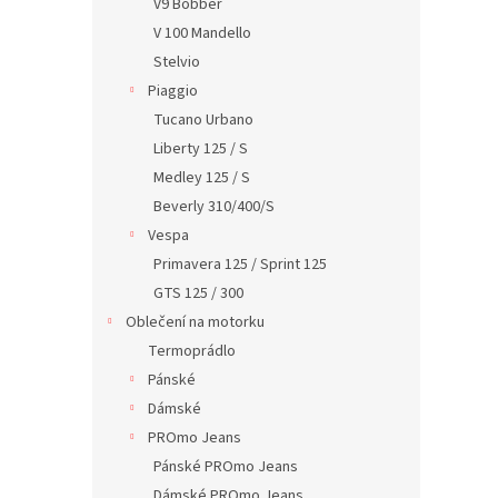
V9 Bobber
V 100 Mandello
Stelvio
Piaggio
Tucano Urbano
Liberty 125 / S
Medley 125 / S
Beverly 310/400/S
Vespa
Primavera 125 / Sprint 125
GTS 125 / 300
Oblečení na motorku
Termoprádlo
Pánské
Dámské
PROmo Jeans
Pánské PROmo Jeans
Dámské PROmo Jeans