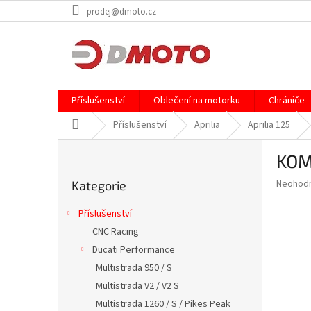
Přejít
prodej@dmoto.cz
na
obsah
Příslušenství
Oblečení na motorku
Chrániče
Domů
Příslušenství
Aprilia
Aprilia 125
P
KOM
o
Přeskočit
s
Průměr
Neohod
Kategorie
kategorie
t
hodnoce
r
produkt
Příslušenství
a
je
CNC Racing
0,0
n
z
Ducati Performance
n
5
í
Multistrada 950 / S
hvězdič
p
Multistrada V2 / V2 S
a
Multistrada 1260 / S / Pikes Peak