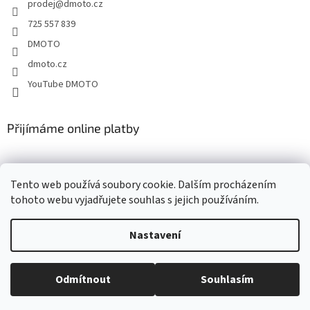
prodej
@
dmoto.cz
í
725 557 839
DMOTO
dmoto.cz
YouTube DMOTO
Přijímáme online platby
Tento web používá soubory cookie. Dalším procházením
tohoto webu vyjadřujete souhlas s jejich používáním.
Nastavení
Vytvořil Shoptet
Odmítnout
Souhlasím
Copyright 2026
DMOTO s.r.o.
. Všechna práva vyhrazena.