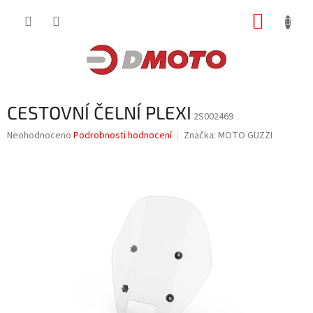
Přejít
NÁKUP
na
obsah
KOŠÍK
CESTOVNÍ ČELNÍ PLEXI
2S002469
Průměrné
Neohodnoceno
Podrobnosti hodnocení
Značka:
MOTO GUZZI
hodnocení
produktu
je
0,0
z
5
hvězdiček.