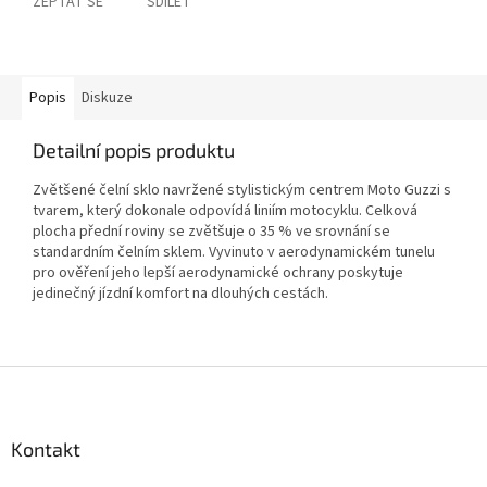
ZEPTAT SE
SDÍLET
Popis
Diskuze
Detailní popis produktu
Zvětšené čelní sklo navržené stylistickým centrem Moto Guzzi s
tvarem, který dokonale odpovídá liniím motocyklu. Celková
plocha přední roviny se zvětšuje o 35 % ve srovnání se
standardním čelním sklem. Vyvinuto v aerodynamickém tunelu
pro ověření jeho lepší aerodynamické ochrany poskytuje
jedinečný jízdní komfort na dlouhých cestách.
Z
á
p
a
Kontakt
t