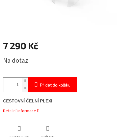
7 290 Kč
Měrná
Na dotaz
cena:
Přidat do košíku
CESTOVNÍ ČELNÍ PLEXI
Detailní informace