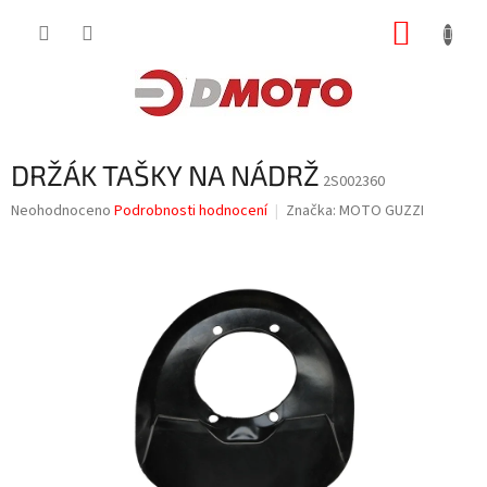
Přejít
NÁKUP
na
obsah
KOŠÍK
DRŽÁK TAŠKY NA NÁDRŽ
2S002360
Průměrné
Neohodnoceno
Podrobnosti hodnocení
Značka:
MOTO GUZZI
hodnocení
produktu
je
0,0
z
5
hvězdiček.