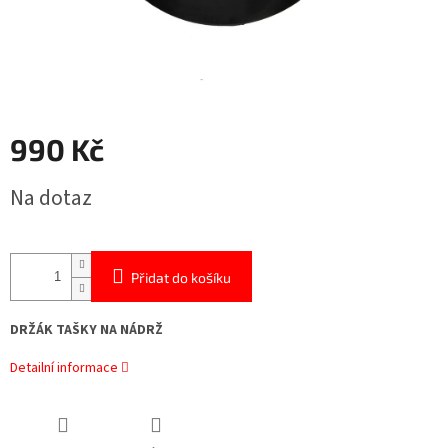
990 Kč
Měrná
Na dotaz
cena:
Přidat do košíku
DRŽÁK TAŠKY NA NÁDRŽ
Detailní informace