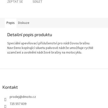
ZEPTAT SE
SDÍLET
Popis
Diskuze
Detailní popis produktu
Speciální upevňovací příslušenství pro nádržovou brašnu.
Navrženo kopírující siluetu palivové nádrže umožňuje rychlé
uzamčení a uvolnění nádržové brašny na motocyklu.
Z
á
p
a
Kontakt
t
prodej
@
dmoto.cz
í
725 557 839