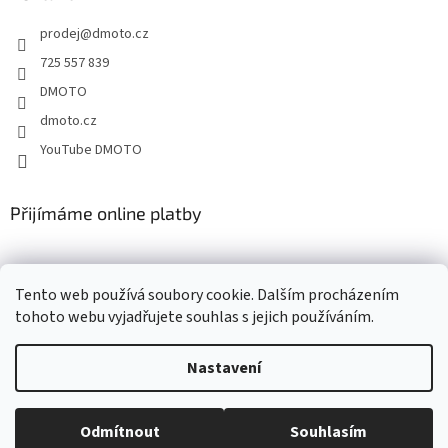
t
prodej
@
dmoto.cz
í
725 557 839
DMOTO
dmoto.cz
YouTube DMOTO
Přijímáme online platby
Tento web používá soubory cookie. Dalším procházením
tohoto webu vyjadřujete souhlas s jejich používáním.
Nastavení
Vytvořil Shoptet
Odmítnout
Souhlasím
Copyright 2026
DMOTO s.r.o.
. Všechna práva vyhrazena.