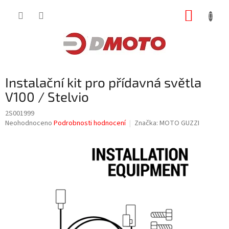
Přejít
NÁKUP
na
obsah
KOŠÍK
Instalační kit pro přídavná světla
V100 / Stelvio
2S001999
Průměrné
Neohodnoceno
Podrobnosti hodnocení
Značka:
MOTO GUZZI
hodnocení
produktu
je
0,0
z
5
hvězdiček.