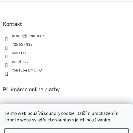
Z
á
p
a
Kontakt
t
prodej
@
dmoto.cz
í
725 557 839
DMOTO
dmoto.cz
YouTube DMOTO
Přijímáme online platby
Tento web používá soubory cookie. Dalším procházením
tohoto webu vyjadřujete souhlas s jejich používáním.