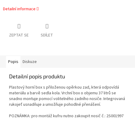
Detailní informace
ZEPTAT SE
SDÍLET
Popis
Diskuze
Detailní popis produktu
Plastový horní box s přiloženou opěrkou zad, která odpovídá
materiálu a barvě sedla kola. Vrchní box o objemu 37 litrů se
snadno montuje pomocí volitelného zadního nosiče. Integrovaná
rukojeť usnadňuje a umožňuje pohodlné přenášení.
POZNÁMKA: pro montáž kufru nutno zakoupit nosič č.:
2S001997