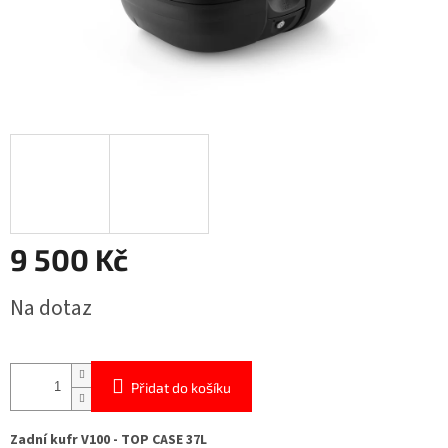
9 500 Kč
Měrná
Na dotaz
cena:
Přidat do košíku
Zadní kufr V100 - TOP CASE 37L