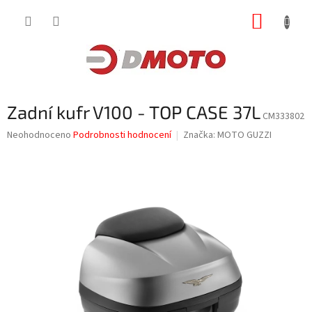
Přejít
NÁKUP
na
obsah
KOŠÍK
Zadní kufr V100 - TOP CASE 37L
CM333802
Průměrné
Neohodnoceno
Podrobnosti hodnocení
Značka:
MOTO GUZZI
hodnocení
produktu
je
0,0
z
5
hvězdiček.