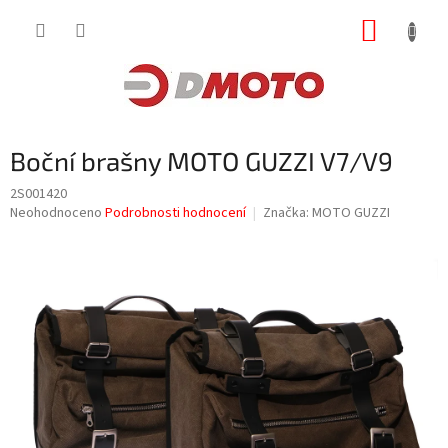
Přejít
NÁKUP
na
obsah
KOŠÍK
Boční brašny MOTO GUZZI V7/V9
2S001420
Průměrné
Neohodnoceno
Podrobnosti hodnocení
Značka:
MOTO GUZZI
hodnocení
produktu
je
0,0
z
5
hvězdiček.