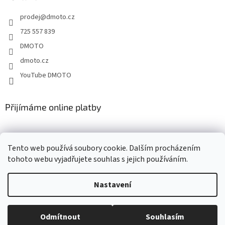
t
prodej
@
dmoto.cz
í
725 557 839
DMOTO
dmoto.cz
YouTube DMOTO
Přijímáme online platby
Tento web používá soubory cookie. Dalším procházením
tohoto webu vyjadřujete souhlas s jejich používáním.
Nastavení
Vytvořil Shoptet
Odmítnout
Souhlasím
Copyright 2026
DMOTO s.r.o.
. Všechna práva vyhrazena.