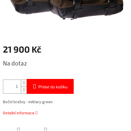
21 900 Kč
Měrná
Na dotaz
cena:
Přidat do košíku
Boční brašny - military green
Detailní informace