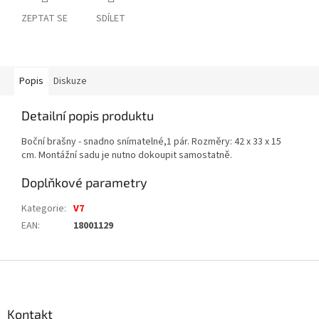
ZEPTAT SE
SDÍLET
Popis
Diskuze
Detailní popis produktu
Boční brašny - snadno snímatelné,1 pár. Rozměry: 42 x 33 x 15
cm. Montážní sadu je nutno dokoupit samostatně.
Doplňkové parametry
Kategorie
:
V7
EAN
:
18001129
Z
á
p
a
Kontakt