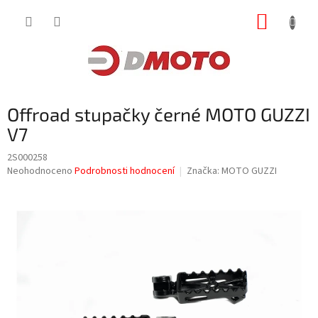
Přejít
NÁKUP
na
obsah
KOŠÍK
Offroad stupačky černé MOTO GUZZI
V7
2S000258
Průměrné
Neohodnoceno
Podrobnosti hodnocení
Značka:
MOTO GUZZI
hodnocení
produktu
je
0,0
z
5
hvězdiček.