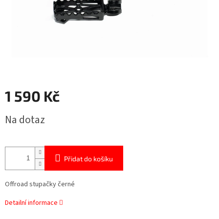
1 590 Kč
Měrná
Na dotaz
cena:
Přidat do košíku
Offroad stupačky černé
Detailní informace