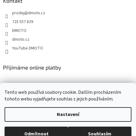
a
Kontakt
t
prodej
@
dmoto.cz
í
725 557 839
DMOTO
dmoto.cz
YouTube DMOTO
Přijímáme online platby
Tento web používá soubory cookie. Dalším procházením
tohoto webu vyjadřujete souhlas s jejich používáním.
Nastavení
Vytvořil Shoptet
Odmítnout
Souhlasím
Copyright 2026
DMOTO s.r.o.
. Všechna práva vyhrazena.